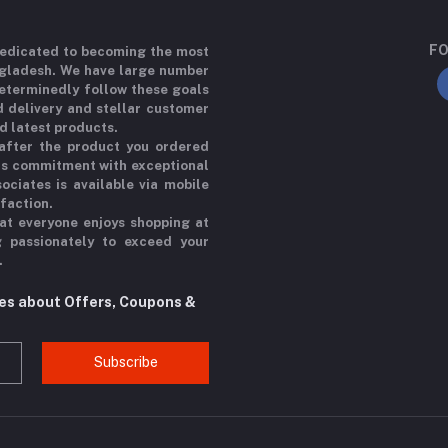
FO
 dedicated to becoming the most
ngladesh. We have large number
determinedly follow these goals
d delivery and stellar customer
d latest products.
 after the product you ordered
his commitment with exceptional
ociates is available via mobile
sfaction.
at everyone enjoys shopping at
g passionately to exceed your
.
tes about Offers, Coupons &
Subscribe