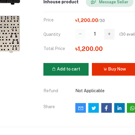
Inhouse product
Message Seller
Price
৳1,200.00
/30
(
30
avail
Quantity
৳1,200.00
Total Price
Add to cart
Buy Now
Refund
Not Applicable
Share