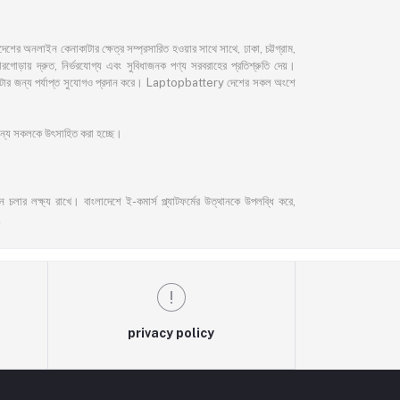
নলাইন কেনাকাটার ক্ষেত্র সম্প্রসারিত হওয়ার সাথে সাথে, ঢাকা, চট্টগ্রাম,
ড়ায় দ্রুত, নির্ভরযোগ্য এবং সুবিধাজনক পণ্য সরবরাহের প্রতিশ্রুতি দেয়।
েনাকাটার জন্য পর্যাপ্ত সুযোগও প্রদান করে। Laptopbattery দেশের সকল অংশে
 জন্য সকলকে উৎসাহিত করা হচ্ছে।
লার লক্ষ্য রাখে। বাংলাদেশে ই-কমার্স প্ল্যাটফর্মের উত্থানকে উপলব্ধি করে,
privacy policy