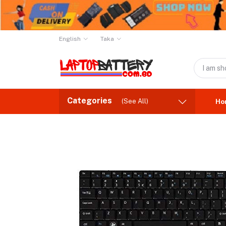
English
Taka
Categories
(See All)
Ho