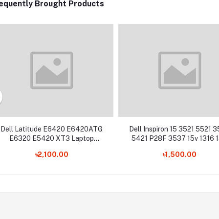
equently Brought Products
Dell Latitude E6420 E6420ATG
Dell Inspiron 15 3521 5521 
E6320 E5420 XT3 Laptop
5421 P28F 3537 15v 1316 
Keyboard
3521 5528 5537 5535 Lap
৳2,100.00
৳1,500.00
Keyboard