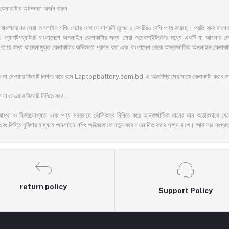
াকাটার অভিজ্ঞতা অর্জন করুন
সেরা অনলাইন শপিং স্টোর যেখানে সাশ্রয়ী মূল্যে ১ কোটিরও বেশি পণ্য রয়েছে। প্রতি বছর বাংলাদেশের অ
ল্যাপটপব্যাটারি বাংলাদেশে অনলাইন কেনাকাটার জন্য সেরা ওয়েবসাইটগুলির মধ্যে একটি যা আপনার দোরগো
ের জনগণের জন্য ঝামেলামুক্ত কেনাকাটার অভিজ্ঞতা প্রদান করা এবং বাংলাদেশ থেকে আন্তর্জাতিক অনলাইন ক
ঁকি না নেওয়ার বিষয়টি নিশ্চিত করে বলে Laptopbattery.com.bd-এ আত্মবিশ্বাসের সাথে কেনাকাটা করার
না নেওয়ার বিষয়টি নিশ্চিত করে।
আস্থা ও নির্ভরযোগ্যতা এবং পণ্য সরবরাহে মৌলিকত্ব নিশ্চিত করে আন্তর্জাতিক মানের মান কঠোরভাবে মেনে চ
এবং কিস্তি সুবিধার মাধ্যমে অনলাইন শপিং অভিজ্ঞতাকে নতুন করে সংজ্ঞায়িত করার লক্ষ্য রাখে। আমাদের সংগ্রহ
return policy
Support Policy