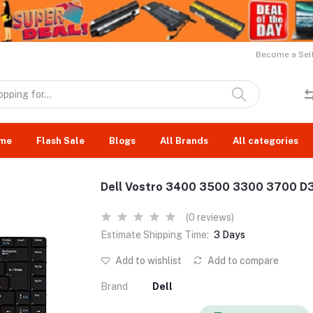
Become a Sell
me
Flash Sale
Blogs
All Brands
All categories
Dell Vostro 3400 3500 3300 3700 D
(0 reviews)
Estimate Shipping Time:
3 Days
Add to wishlist
Add to compare
Brand
Dell