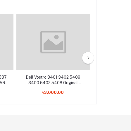
3537
Dell Vostro 3401 3402 5409
Dell Inspiron 15
15R
3400 5402 5408 Original
3779 5565 Lap
top
Backlight Laptop Keyboard
৳3,000.00
৳1,20