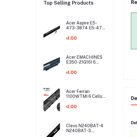
Re
Top Selling Products
Acer Aspire E5-
473-3874 E5-475
E5-475G E5-575
E5-575G E5-575T
৳1.00
E5-575TG E5-774
E5-774G Laptop
Battery
Acer EMACHINES
E350-21G16I 6
Cells Laptop
Battery
৳1.00
Acer Ferrari
1100WTMI 6 Cells
De
Laptop Battery
৳1.00
De
Clevo N240BAT-4
N240BAT-3
N240JS N240JU