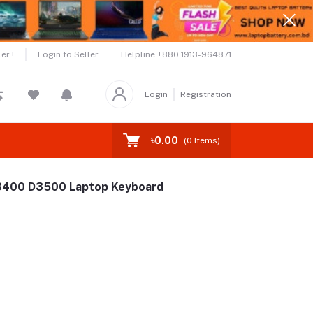
Helpline
+880 1913-964871
er !
Login to Seller
Login
Registration
৳0.00
(
0
Items)
3400 D3500 Laptop Keyboard