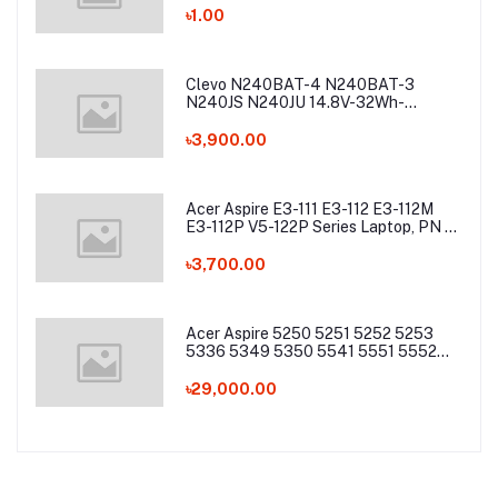
৳1.00
Clevo N240BAT-4 N240BAT-3
N240JS N240JU 14.8V-32Wh-
2200mAh Laptop Battery
৳3,900.00
Acer Aspire E3-111 E3-112 E3-112M
E3-112P V5-122P Series Laptop, PN -
AC13C34 Laptop Battery
৳3,700.00
Acer Aspire 5250 5251 5252 5253
5336 5349 5350 5541 5551 5552
5560 5733 5736 5741Z 5742 5744
5745 5749 5750 5755 5760 7251
৳29,000.00
7340 7551 7552 7560 7741 7750
7751 Series Laptop Battery