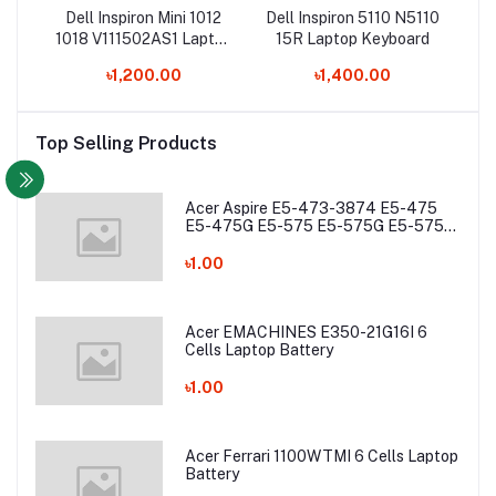
0
Dell Inspiron Mini 1012
Dell Inspiron 5110 N5110
De
50
1018 V111502AS1 Laptop
15R Laptop Keyboard
1
5
Keyboard
1
৳1,200.00
৳1,400.00
PS
0P
540
555
Top Selling Products
Acer Aspire E5-473-3874 E5-475
E5-475G E5-575 E5-575G E5-575T
E5-575TG E5-774 E5-774G Laptop
Battery
৳1.00
Acer EMACHINES E350-21G16I 6
Cells Laptop Battery
৳1.00
Acer Ferrari 1100WTMI 6 Cells Laptop
Battery