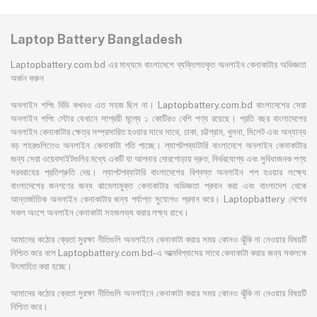
Laptop Battery Bangladesh
Laptopbattery.com.bd এর মাধ্যমে বাংলাদেশে ব্যক্তিগতকৃত অনলাইন কেনাকাটার অভিজ্ঞতা
অর্জন করুন
অনলাইন শপিং বিডি কখনও এত সহজ ছিল না। Laptopbattery.com.bd বাংলাদেশের সেরা
অনলাইন শপিং স্টোর যেখানে সাশ্রয়ী মূল্যে ১ কোটিরও বেশি পণ্য রয়েছে। প্রতি বছর বাংলাদেশের
অনলাইন কেনাকাটার ক্ষেত্র সম্প্রসারিত হওয়ার সাথে সাথে, ঢাকা, চট্টগ্রাম, খুলনা, সিলেট এবং অন্যান্য
বড় শহরগুলিতেও অনলাইন কেনাকাটা গতি পাচ্ছে। ল্যাপটপব্যাটারি বাংলাদেশে অনলাইন কেনাকাটার
জন্য সেরা ওয়েবসাইটগুলির মধ্যে একটি যা আপনার দোরগোড়ায় দ্রুত, নির্ভরযোগ্য এবং সুবিধাজনক পণ্য
সরবরাহের প্রতিশ্রুতি দেয়। ল্যাপটপব্যাটারি বাংলাদেশের বিশ্বস্ত অনলাইন শপ হওয়ার লক্ষ্যে
বাংলাদেশের জনগণের জন্য ঝামেলামুক্ত কেনাকাটার অভিজ্ঞতা প্রদান করা এবং বাংলাদেশ থেকে
আন্তর্জাতিক অনলাইন কেনাকাটার জন্য পর্যাপ্ত সুযোগও প্রদান করে। Laptopbattery দেশের
সকল অংশে অনলাইন কেনাকাটা সহজলভ্য করার লক্ষ্য রাখে।
আমাদের কঠোর ক্রেতা সুরক্ষা নীতিগুলি অনলাইনে কেনাকাটা করার সময় কোনও ঝুঁকি না নেওয়ার বিষয়টি
নিশ্চিত করে বলে Laptopbattery.com.bd-এ আত্মবিশ্বাসের সাথে কেনাকাটা করার জন্য সকলকে
উৎসাহিত করা হচ্ছে।
আমাদের কঠোর ক্রেতা সুরক্ষা নীতিগুলি অনলাইনে কেনাকাটা করার সময় কোনও ঝুঁকি না নেওয়ার বিষয়টি
নিশ্চিত করে।