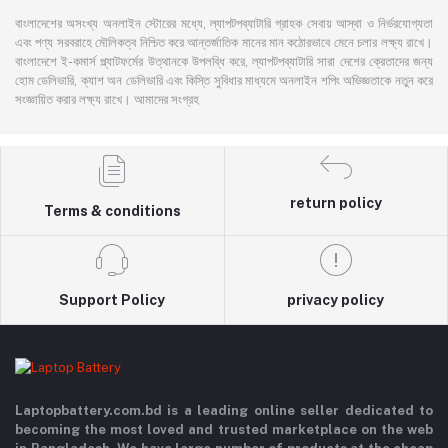
বাংলাদেশের অসংখ্য অনলাইন স্টোরের মধ্যে, ল্যাপটপব্যাটারি গ্রাহক সেবায় আস্থা ও নির্ভরযোগ্যতা
এবং পণ্য সরবরাহে মৌলিকত্ব নিশ্চিত করে আন্তর্জাতিক মানের মান কঠোরভাবে মেনে চলার লক্ষ্য রাখে।
বাংলাদেশে ই-কমার্স প্ল্যাটফর্মের উত্থানকে উপলব্ধি করে, ল্যাপটপব্যাটারি সারা দেশের ক্রেতাদের জন্য
হোম ডেলিভারি, ক্যাশ অন ডেলিভারি এবং কিস্তি সুবিধার মাধ্যমে অনলাইন শপিং অভিজ্ঞতাকে নতুন করে
সংজ্ঞায়িত করার লক্ষ্য রাখে। আমাদের সংগ্রহ
return policy
Terms & conditions
Support Policy
privacy policy
Laptopbattery.com.bd is a leading online seller dedicated to
becoming the most loved and trusted marketplace on the web