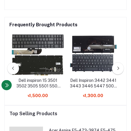
Frequently Brought Products
542
Dell inspiron 15 3501
Dell Inspiron 3442 3441
De
53
3502 3505 5501 5502
3443 3446 5447 5000
1
p
5508 5584 5590 5593
5442 5445 Laptop
৳1,500.00
৳1,300.00
5594 5598 Laptop
Keyboard
Keyboard
Top Selling Products
Acer Aspire E5-473-3874 E5-475