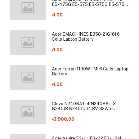
E5-475G E5-575 E5-575G E5-575T
E5-575TG E5-774 E5-774G Laptop
Battery
৳1.00
Acer EMACHINES E350-21G16I 6
Cells Laptop Battery
৳1.00
Acer Ferrari 1100WTMI 6 Cells Laptop
Battery
৳1.00
Clevo N240BAT-4 N240BAT-3
N240JS N240JU 14.8V-32Wh-
2200mAh Laptop Battery
৳3,900.00
Acer Aspire E3-111 E3-112 E3-112M