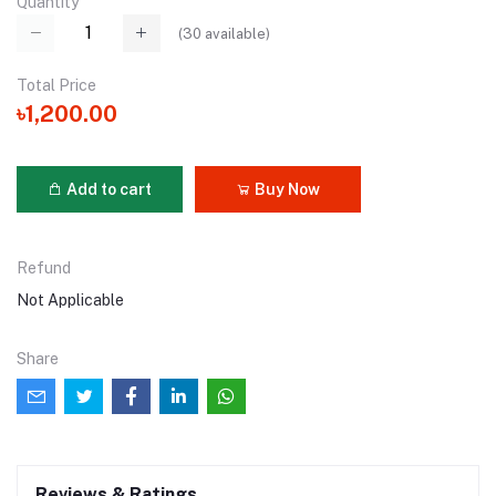
Quantity
(
30
available)
Total Price
৳1,200.00
Add to cart
Buy Now
Refund
Not Applicable
Share
Reviews & Ratings