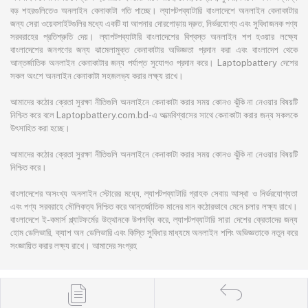
বড় শহরগুলিতেও অনলাইন কেনাকাটা গতি পাচ্ছে। ল্যাপটপব্যাটারি বাংলাদেশে অনলাইন কেনাকাটার
জন্য সেরা ওয়েবসাইটগুলির মধ্যে একটি যা আপনার দোরগোড়ায় দ্রুত, নির্ভরযোগ্য এবং সুবিধাজনক পণ্য
সরবরাহের প্রতিশ্রুতি দেয়। ল্যাপটপব্যাটারি বাংলাদেশের বিশ্বস্ত অনলাইন শপ হওয়ার লক্ষ্যে
বাংলাদেশের জনগণের জন্য ঝামেলামুক্ত কেনাকাটার অভিজ্ঞতা প্রদান করা এবং বাংলাদেশ থেকে
আন্তর্জাতিক অনলাইন কেনাকাটার জন্য পর্যাপ্ত সুযোগও প্রদান করে। Laptopbattery দেশের
সকল অংশে অনলাইন কেনাকাটা সহজলভ্য করার লক্ষ্য রাখে।
আমাদের কঠোর ক্রেতা সুরক্ষা নীতিগুলি অনলাইনে কেনাকাটা করার সময় কোনও ঝুঁকি না নেওয়ার বিষয়টি
নিশ্চিত করে বলে Laptopbattery.com.bd-এ আত্মবিশ্বাসের সাথে কেনাকাটা করার জন্য সকলকে
উৎসাহিত করা হচ্ছে।
আমাদের কঠোর ক্রেতা সুরক্ষা নীতিগুলি অনলাইনে কেনাকাটা করার সময় কোনও ঝুঁকি না নেওয়ার বিষয়টি
নিশ্চিত করে।
বাংলাদেশের অসংখ্য অনলাইন স্টোরের মধ্যে, ল্যাপটপব্যাটারি গ্রাহক সেবায় আস্থা ও নির্ভরযোগ্যতা
এবং পণ্য সরবরাহে মৌলিকত্ব নিশ্চিত করে আন্তর্জাতিক মানের মান কঠোরভাবে মেনে চলার লক্ষ্য রাখে।
বাংলাদেশে ই-কমার্স প্ল্যাটফর্মের উত্থানকে উপলব্ধি করে, ল্যাপটপব্যাটারি সারা দেশের ক্রেতাদের জন্য
হোম ডেলিভারি, ক্যাশ অন ডেলিভারি এবং কিস্তি সুবিধার মাধ্যমে অনলাইন শপিং অভিজ্ঞতাকে নতুন করে
সংজ্ঞায়িত করার লক্ষ্য রাখে। আমাদের সংগ্রহ