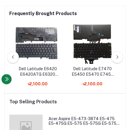
Frequently Brought Products
110
Dell Latitude E6420
Dell Latitude E7470
De
rd
E6420ATG E6320
E5450 E5470 E7450
E5420 XT3 Laptop
7480 7490 Laptop
৳2,100.00
৳2,100.00
Keyboard
Keyboard
Top Selling Products
Acer Aspire E5-473-3874 E5-475
E5-475G E5-575 E5-575G E5-575T
E5-575TG E5-774 E5-774G Laptop