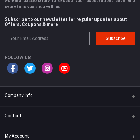
working passionately to exceed your expectations each and
every time you shop with us.
Subscribe to our newsletter for regular updates about
Offers, Coupons & more
Subscribe
FOLLOW US
Company Info
Why Buy From Us?
Contacts
Product Warranty
Address
My Account
Privacy Policy