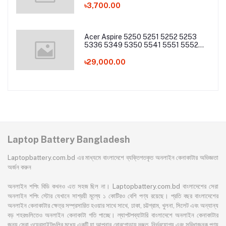
৳3,700.00
Acer Aspire 5250 5251 5252 5253
5336 5349 5350 5541 5551 5552
5560 5733 5736 5741Z 5742 5744
5745 5749 5750 5755 5760 7251
৳29,000.00
7340 7551 7552 7560 7741 7750
7751 Series Laptop Battery
Laptop Battery Bangladesh
Laptopbattery.com.bd এর মাধ্যমে বাংলাদেশে ব্যক্তিগতকৃত অনলাইন কেনাকাটার অভিজ্ঞতা
অর্জন করুন
অনলাইন শপিং বিডি কখনও এত সহজ ছিল না। Laptopbattery.com.bd বাংলাদেশের সেরা
অনলাইন শপিং স্টোর যেখানে সাশ্রয়ী মূল্যে ১ কোটিরও বেশি পণ্য রয়েছে। প্রতি বছর বাংলাদেশের
অনলাইন কেনাকাটার ক্ষেত্র সম্প্রসারিত হওয়ার সাথে সাথে, ঢাকা, চট্টগ্রাম, খুলনা, সিলেট এবং অন্যান্য
বড় শহরগুলিতেও অনলাইন কেনাকাটা গতি পাচ্ছে। ল্যাপটপব্যাটারি বাংলাদেশে অনলাইন কেনাকাটার
জন্য সেরা ওয়েবসাইটগুলির মধ্যে একটি যা আপনার দোরগোড়ায় দ্রুত, নির্ভরযোগ্য এবং সুবিধাজনক পণ্য