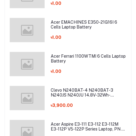
Battery
৳1.00
Acer EMACHINES E350-21G16I 6
Cells Laptop Battery
৳1.00
Acer Ferrari 1100WTMI 6 Cells Laptop
Battery
৳1.00
Clevo N240BAT-4 N240BAT-3
N240JS N240JU 14.8V-32Wh-
2200mAh Laptop Battery
৳3,900.00
Acer Aspire E3-111 E3-112 E3-112M
E3-112P V5-122P Series Laptop, PN -
AC13C34 Laptop Battery