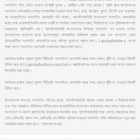
অনলাইন শপিং স্টোর যেখানে সাশ্রয়ী মূল্যে ১ কোটিরও বেশি পণ্য রয়েছে। প্রতি বছর বাংলাদেশের
অনলাইন কেনাকাটার ক্ষেত্র সম্প্রসারিত হওয়ার সাথে সাথে, ঢাকা, চট্টগ্রাম, খুলনা, সিলেট এবং অন্যান্য
বড় শহরগুলিতেও অনলাইন কেনাকাটা গতি পাচ্ছে। ল্যাপটপব্যাটারি বাংলাদেশে অনলাইন কেনাকাটার
জন্য সেরা ওয়েবসাইটগুলির মধ্যে একটি যা আপনার দোরগোড়ায় দ্রুত, নির্ভরযোগ্য এবং সুবিধাজনক পণ্য
সরবরাহের প্রতিশ্রুতি দেয়। ল্যাপটপব্যাটারি বাংলাদেশের বিশ্বস্ত অনলাইন শপ হওয়ার লক্ষ্যে
বাংলাদেশের জনগণের জন্য ঝামেলামুক্ত কেনাকাটার অভিজ্ঞতা প্রদান করা এবং বাংলাদেশ থেকে
আন্তর্জাতিক অনলাইন কেনাকাটার জন্য পর্যাপ্ত সুযোগও প্রদান করে। Laptopbattery দেশের
সকল অংশে অনলাইন কেনাকাটা সহজলভ্য করার লক্ষ্য রাখে।
আমাদের কঠোর ক্রেতা সুরক্ষা নীতিগুলি অনলাইনে কেনাকাটা করার সময় কোনও ঝুঁকি না নেওয়ার বিষয়টি
নিশ্চিত করে বলে Laptopbattery.com.bd-এ আত্মবিশ্বাসের সাথে কেনাকাটা করার জন্য সকলকে
উৎসাহিত করা হচ্ছে।
আমাদের কঠোর ক্রেতা সুরক্ষা নীতিগুলি অনলাইনে কেনাকাটা করার সময় কোনও ঝুঁকি না নেওয়ার বিষয়টি
নিশ্চিত করে।
বাংলাদেশের অসংখ্য অনলাইন স্টোরের মধ্যে, ল্যাপটপব্যাটারি গ্রাহক সেবায় আস্থা ও নির্ভরযোগ্যতা
এবং পণ্য সরবরাহে মৌলিকত্ব নিশ্চিত করে আন্তর্জাতিক মানের মান কঠোরভাবে মেনে চলার লক্ষ্য রাখে।
বাংলাদেশে ই-কমার্স প্ল্যাটফর্মের উত্থানকে উপলব্ধি করে, ল্যাপটপব্যাটারি সারা দেশের ক্রেতাদের জন্য
হোম ডেলিভারি, ক্যাশ অন ডেলিভারি এবং কিস্তি সুবিধার মাধ্যমে অনলাইন শপিং অভিজ্ঞতাকে নতুন করে
সংজ্ঞায়িত করার লক্ষ্য রাখে। আমাদের সংগ্রহ