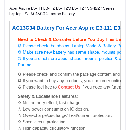
Acer Aspire E3-111 E3-112 E3-112M E3-112P V5-122P Series
Laptop, PN -AC13C34 Laptop Battery
AC13C34 Battery For Acer Aspire E3-111 E3-11
Need to Check & Consider Before You Buy This Battery
❂ Please check the photos, Laptop Model & Battery Part No
❂ Make sure new battery has same shape, mounts position &
❂ If you are not sure about shape, mounts position & conne
Part no...
✪ Please check and confirm the package content and the pri
✪ If you want to buy any products, you can order online for 
✪ Please feel free to
Contact Us
if you need any further in
Safety & Excellence Features:
✫ No memory effect, fast charge.
✫ Low power consumption IC design.
✫ Over-charge/discharge/ heat/current protection.
✫ Short-circuit protection.
✫ High capacity circulatory function