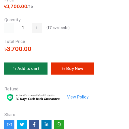
৳3,700.00
/15
Quantity
(
17
available)
Total Price
৳3,700.00
Add to cart
Buy Now
Refund
View Policy
Share