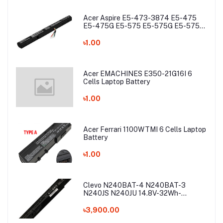
Acer Aspire E5-473-3874 E5-475
E5-475G E5-575 E5-575G E5-575T
E5-575TG E5-774 E5-774G Laptop
Battery
৳1.00
Acer EMACHINES E350-21G16I 6
Cells Laptop Battery
৳1.00
Acer Ferrari 1100WTMI 6 Cells Laptop
Battery
৳1.00
Clevo N240BAT-4 N240BAT-3
N240JS N240JU 14.8V-32Wh-
2200mAh Laptop Battery
৳3,900.00