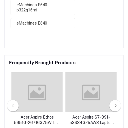
eMachines E640-
p322g16mi
eMachines E640
Frequently Brought Products
54G
Acer Aspire Ethos
Acer Aspire S7-391-
Ac
G
5951G-26716G75WTKK
53334G25AWS Laptop
17