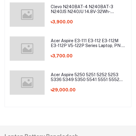
Clevo N240BAT-4 N240BAT-3
N240JS N240JU 14.8V-32Wh-
2200mAh Laptop Battery
৳3,900.00
Acer Aspire E3-111 E3-112 E3-112M
E3-112P V5-122P Series Laptop, PN -
AC13C34 Laptop Battery
৳3,700.00
Acer Aspire 5250 5251 5252 5253
5336 5349 5350 5541 5551 5552
5560 5733 5736 5741Z 5742 5744
5745 5749 5750 5755 5760 7251
৳29,000.00
7340 7551 7552 7560 7741 7750
7751 Series Laptop Battery