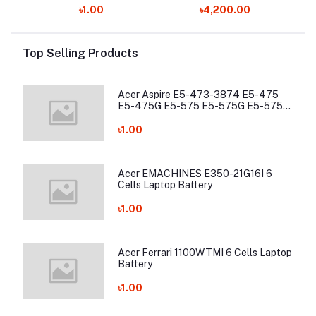
6
Laptop Battery
Battery
৳1.00
৳4,200.00
K
A
Top Selling Products
S
S
S
P
Acer Aspire E5-473-3874 E5-475
E5-475G E5-575 E5-575G E5-575T
E5-575TG E5-774 E5-774G Laptop
Battery
৳1.00
Acer EMACHINES E350-21G16I 6
Cells Laptop Battery
৳1.00
Acer Ferrari 1100WTMI 6 Cells Laptop
Battery
৳1.00