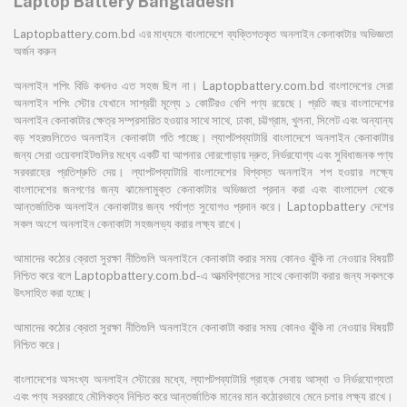
Laptop Battery Bangladesh
Laptopbattery.com.bd এর মাধ্যমে বাংলাদেশে ব্যক্তিগতকৃত অনলাইন কেনাকাটার অভিজ্ঞতা
অর্জন করুন
অনলাইন শপিং বিডি কখনও এত সহজ ছিল না। Laptopbattery.com.bd বাংলাদেশের সেরা
অনলাইন শপিং স্টোর যেখানে সাশ্রয়ী মূল্যে ১ কোটিরও বেশি পণ্য রয়েছে। প্রতি বছর বাংলাদেশের
অনলাইন কেনাকাটার ক্ষেত্র সম্প্রসারিত হওয়ার সাথে সাথে, ঢাকা, চট্টগ্রাম, খুলনা, সিলেট এবং অন্যান্য
বড় শহরগুলিতেও অনলাইন কেনাকাটা গতি পাচ্ছে। ল্যাপটপব্যাটারি বাংলাদেশে অনলাইন কেনাকাটার
জন্য সেরা ওয়েবসাইটগুলির মধ্যে একটি যা আপনার দোরগোড়ায় দ্রুত, নির্ভরযোগ্য এবং সুবিধাজনক পণ্য
সরবরাহের প্রতিশ্রুতি দেয়। ল্যাপটপব্যাটারি বাংলাদেশের বিশ্বস্ত অনলাইন শপ হওয়ার লক্ষ্যে
বাংলাদেশের জনগণের জন্য ঝামেলামুক্ত কেনাকাটার অভিজ্ঞতা প্রদান করা এবং বাংলাদেশ থেকে
আন্তর্জাতিক অনলাইন কেনাকাটার জন্য পর্যাপ্ত সুযোগও প্রদান করে। Laptopbattery দেশের
সকল অংশে অনলাইন কেনাকাটা সহজলভ্য করার লক্ষ্য রাখে।
আমাদের কঠোর ক্রেতা সুরক্ষা নীতিগুলি অনলাইনে কেনাকাটা করার সময় কোনও ঝুঁকি না নেওয়ার বিষয়টি
নিশ্চিত করে বলে Laptopbattery.com.bd-এ আত্মবিশ্বাসের সাথে কেনাকাটা করার জন্য সকলকে
উৎসাহিত করা হচ্ছে।
আমাদের কঠোর ক্রেতা সুরক্ষা নীতিগুলি অনলাইনে কেনাকাটা করার সময় কোনও ঝুঁকি না নেওয়ার বিষয়টি
নিশ্চিত করে।
বাংলাদেশের অসংখ্য অনলাইন স্টোরের মধ্যে, ল্যাপটপব্যাটারি গ্রাহক সেবায় আস্থা ও নির্ভরযোগ্যতা
এবং পণ্য সরবরাহে মৌলিকত্ব নিশ্চিত করে আন্তর্জাতিক মানের মান কঠোরভাবে মেনে চলার লক্ষ্য রাখে।