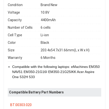
Condition
Brand New
Voltage
10.8V
Capacity
4400mAh
Number of Cells
6 cells
Cell Type
Li-ion
Color
Black
Size
203.4x54.7x31.66mm(L x W x H)
Warranty
6 Months
Compatible with the following laptops: eMachines EM350
NAV51 EM350-21G16I EM350-21G25IKK Acer Aspire
One 532H 533
Compatible Battery Part Numbers
BT.00303.020