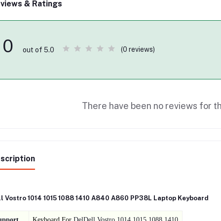
views & Ratings
0
(0 reviews)
out of 5.0
There have been no reviews for th
scription
ll Vostro 1014 1015 1088 1410 A840 A860 PP38L Laptop Keyboard
upport
Keyboard For
DelDell Vostro 1014 1015 1088 1410