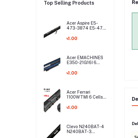
Re
Top Selling Products
Acer Aspire E5-
473-3874 E5-475
E5-475G E5-575
E5-575G E5-575T
৳1.00
E5-575TG E5-774
E5-774G Laptop
Battery
Acer EMACHINES
E350-21G16I 6
Cells Laptop
Battery
৳1.00
Acer Ferrari
1100WTMI 6 Cells
De
Laptop Battery
৳1.00
De
Clevo N240BAT-4
N240BAT-3
N240JS N240JU
S