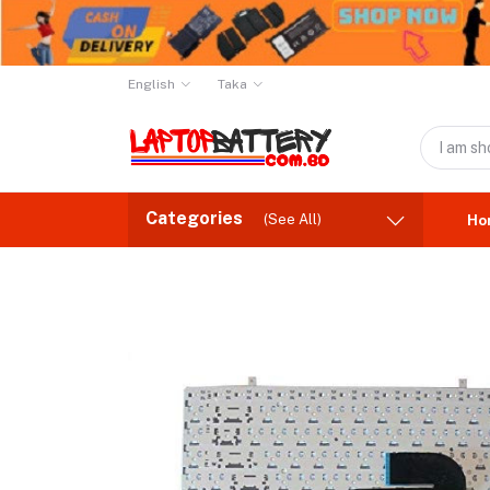
English
Taka
Categories
(See All)
Ho