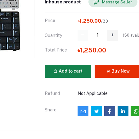
Inhouse product
Message Seller
Price
৳1,250.00
/30
(
30
avail
Quantity
৳1,250.00
Total Price
Add to cart
Buy Now
Refund
Not Applicable
Share