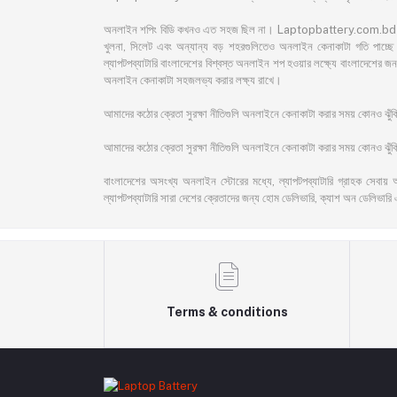
অনলাইন শপিং বিডি কখনও এত সহজ ছিল না। Laptopbattery.com.bd বাংলাদেশের 
খুলনা, সিলেট এবং অন্যান্য বড় শহরগুলিতেও অনলাইন কেনাকাটা গতি পাচ্ছে। 
ল্যাপটপব্যাটারি বাংলাদেশের বিশ্বস্ত অনলাইন শপ হওয়ার লক্ষ্যে বাংলাদেশ
অনলাইন কেনাকাটা সহজলভ্য করার লক্ষ্য রাখে।
আমাদের কঠোর ক্রেতা সুরক্ষা নীতিগুলি অনলাইনে কেনাকাটা করার সময় কোনও ঝু
আমাদের কঠোর ক্রেতা সুরক্ষা নীতিগুলি অনলাইনে কেনাকাটা করার সময় কোনও ঝুঁকি 
বাংলাদেশের অসংখ্য অনলাইন স্টোরের মধ্যে, ল্যাপটপব্যাটারি গ্রাহক সেবায় 
ল্যাপটপব্যাটারি সারা দেশের ক্রেতাদের জন্য হোম ডেলিভারি, ক্যাশ অন ডেলিভারি 
Terms & conditions