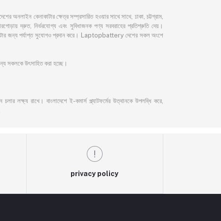
নলাইন কেনাকাটার ক্ষেত্র সম্প্রসারিত হওয়ার সাথে সাথে, ঢাকা, চট্টগ্রাম,
ড়ায় দ্রুত, নির্ভরযোগ্য এবং সুবিধাজনক পণ্য সরবরাহের প্রতিশ্রুতি দেয়।
েনাকাটার জন্য পর্যাপ্ত সুযোগও প্রদান করে। Laptopbattery দেশের সকল অংশে
 জন্য সকলকে উৎসাহিত করা হচ্ছে।
লার লক্ষ্য রাখে। বাংলাদেশে ই-কমার্স প্ল্যাটফর্মের উত্থানকে উপলব্ধি করে,
privacy policy