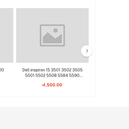
00
Dell inspiron 15 3501 3502 3505
Dell Inspiron 15
5501 5502 5508 5584 5590
5552 5557 55
5593 5594 5598 Laptop
5547 5548 i554
৳1,500.00
৳2,50
Keyboard
i5559 Lapto