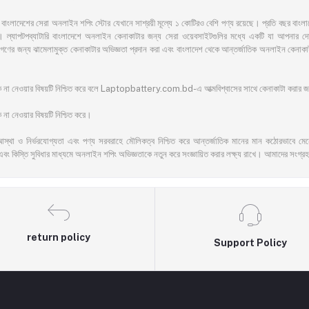
সেরা অনলাইন শপিং স্টোর যেখানে সাশ্রয়ী মূল্যে ১ কোটিরও বেশি পণ্য রয়েছে। প্রতি বছর বাংলাদেশের অ
ল্যাপটপব্যাটারি বাংলাদেশে অনলাইন কেনাকাটার জন্য সেরা ওয়েবসাইটগুলির মধ্যে একটি যা আপনার দোরগো
ের জনগণের জন্য ঝামেলামুক্ত কেনাকাটার অভিজ্ঞতা প্রদান করা এবং বাংলাদেশ থেকে আন্তর্জাতিক অনলাইন ক
ঁকি না নেওয়ার বিষয়টি নিশ্চিত করে বলে Laptopbattery.com.bd-এ আত্মবিশ্বাসের সাথে কেনাকাটা করার
না নেওয়ার বিষয়টি নিশ্চিত করে।
আস্থা ও নির্ভরযোগ্যতা এবং পণ্য সরবরাহে মৌলিকত্ব নিশ্চিত করে আন্তর্জাতিক মানের মান কঠোরভাবে মেনে চ
এবং কিস্তি সুবিধার মাধ্যমে অনলাইন শপিং অভিজ্ঞতাকে নতুন করে সংজ্ঞায়িত করার লক্ষ্য রাখে। আমাদের সংগ্রহ
return policy
Support Policy