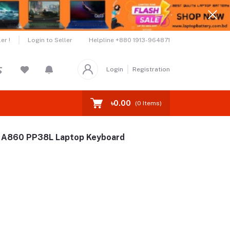
Helpline
+880 1913-964871
er !
Login to Seller
Login
Registration
৳0.00
(
0
Items)
0 A860 PP38L Laptop Keyboard