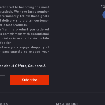
FO
 dedicated to becoming the most
ngladesh. We have large number
determinedly follow these goals
d delivery and stellar customer
d latest products.
 after the product you ordered
his commitment with exceptional
ociates is available via mobile
sfaction.
at everyone enjoys shopping at
g passionately to exceed your
.
tes about Offers, Coupons &
Subscribe
ACTS
MY ACCOUNT