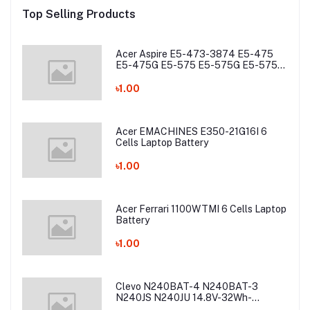
Top Selling Products
Acer Aspire E5-473-3874 E5-475
E5-475G E5-575 E5-575G E5-575T
E5-575TG E5-774 E5-774G Laptop
Battery
৳1.00
Acer EMACHINES E350-21G16I 6
Cells Laptop Battery
৳1.00
Acer Ferrari 1100WTMI 6 Cells Laptop
Battery
৳1.00
Clevo N240BAT-4 N240BAT-3
N240JS N240JU 14.8V-32Wh-
2200mAh Laptop Battery