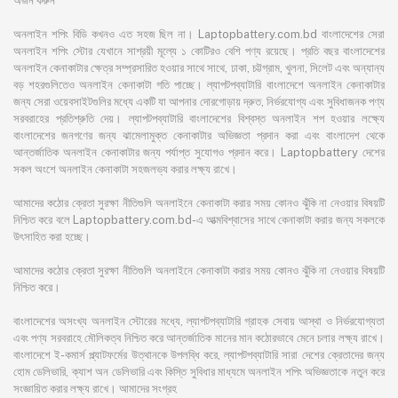
অর্জন করুন
অনলাইন শপিং বিডি কখনও এত সহজ ছিল না। Laptopbattery.com.bd বাংলাদেশের সেরা
অনলাইন শপিং স্টোর যেখানে সাশ্রয়ী মূল্যে ১ কোটিরও বেশি পণ্য রয়েছে। প্রতি বছর বাংলাদেশের
অনলাইন কেনাকাটার ক্ষেত্র সম্প্রসারিত হওয়ার সাথে সাথে, ঢাকা, চট্টগ্রাম, খুলনা, সিলেট এবং অন্যান্য
বড় শহরগুলিতেও অনলাইন কেনাকাটা গতি পাচ্ছে। ল্যাপটপব্যাটারি বাংলাদেশে অনলাইন কেনাকাটার
জন্য সেরা ওয়েবসাইটগুলির মধ্যে একটি যা আপনার দোরগোড়ায় দ্রুত, নির্ভরযোগ্য এবং সুবিধাজনক পণ্য
সরবরাহের প্রতিশ্রুতি দেয়। ল্যাপটপব্যাটারি বাংলাদেশের বিশ্বস্ত অনলাইন শপ হওয়ার লক্ষ্যে
বাংলাদেশের জনগণের জন্য ঝামেলামুক্ত কেনাকাটার অভিজ্ঞতা প্রদান করা এবং বাংলাদেশ থেকে
আন্তর্জাতিক অনলাইন কেনাকাটার জন্য পর্যাপ্ত সুযোগও প্রদান করে। Laptopbattery দেশের
সকল অংশে অনলাইন কেনাকাটা সহজলভ্য করার লক্ষ্য রাখে।
আমাদের কঠোর ক্রেতা সুরক্ষা নীতিগুলি অনলাইনে কেনাকাটা করার সময় কোনও ঝুঁকি না নেওয়ার বিষয়টি
নিশ্চিত করে বলে Laptopbattery.com.bd-এ আত্মবিশ্বাসের সাথে কেনাকাটা করার জন্য সকলকে
উৎসাহিত করা হচ্ছে।
আমাদের কঠোর ক্রেতা সুরক্ষা নীতিগুলি অনলাইনে কেনাকাটা করার সময় কোনও ঝুঁকি না নেওয়ার বিষয়টি
নিশ্চিত করে।
বাংলাদেশের অসংখ্য অনলাইন স্টোরের মধ্যে, ল্যাপটপব্যাটারি গ্রাহক সেবায় আস্থা ও নির্ভরযোগ্যতা
এবং পণ্য সরবরাহে মৌলিকত্ব নিশ্চিত করে আন্তর্জাতিক মানের মান কঠোরভাবে মেনে চলার লক্ষ্য রাখে।
বাংলাদেশে ই-কমার্স প্ল্যাটফর্মের উত্থানকে উপলব্ধি করে, ল্যাপটপব্যাটারি সারা দেশের ক্রেতাদের জন্য
হোম ডেলিভারি, ক্যাশ অন ডেলিভারি এবং কিস্তি সুবিধার মাধ্যমে অনলাইন শপিং অভিজ্ঞতাকে নতুন করে
সংজ্ঞায়িত করার লক্ষ্য রাখে। আমাদের সংগ্রহ