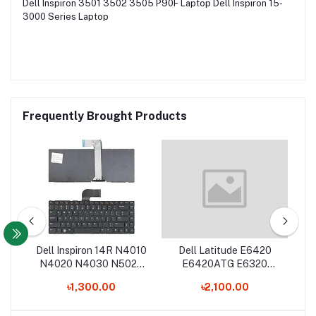
Dell Inspiron 3501 3502 3505 P90F Laptop Dell Inspiron 15-
3000 Series Laptop
Frequently Brought Products
437
Dell Inspiron 14R N4010
Dell Latitude E6420
D
p
N4020 N4030 N5020
E6420ATG E6320
70
N5030 M5030 1R28D
E5420 XT3 Laptop
৳1,300.00
৳2,100.00
NSK-DJD01 Laptop
Keyboard
Keyboard