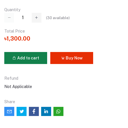
Quantity
(
30
available)
Total Price
৳1,300.00
Add to cart
Buy Now
Refund
Not Applicable
Share