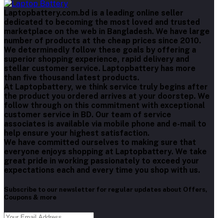
Laptopbattery.com.bd is a leading online seller
dedicated to becoming the most loved and trusted
marketplace on the web in Bangladesh. We have large
number of products at the cheap prices since 2010.
We determinedly follow these goals by offering a
superior shopping experience, rapid delivery and
stellar customer service. Laptopbattery has more
than five thousand latest products.
At Laptopbattery, we think service truly begins after
the product you ordered arrives at your doorstep. We
follow through on this commitment with exceptional
customer service in BD. Our team of service
associates is available via mobile phone and e-mail to
help ensure your highest satisfaction.
We have committed ourselves to making sure that
everyone enjoys shopping at Laptopbattery. We take
great pride in working passionately to exceed your
expectations each and every time you shop with us.
Subscribe to our newsletter for regular updates about Offers,
Coupons & more