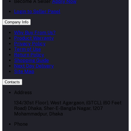
Become A Seller
Apply Now
Login to Seller Panel
Company Info
Why Buy From Us?
Product Warranty
Privacy Policy
Term of Use
Return Policy
Shopping Guide
Next Day Delivery
Site Map
Contacts
Address
134/3(1st Floor), West Agargaon, (GTCL), (60 Feet
Road) Dhaka, Sher-E-Bangla Nagar, 1207
Mohammadpur, Dhaka
Phone