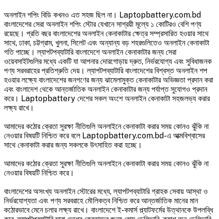
অনলাইন শপিং বিডি কখনও এত সহজ ছিল না। Laptopbattery.com.bd
বাংলাদেশের সেরা অনলাইন শপিং স্টোর যেখানে সাশ্রয়ী মূল্যে ১ কোটিরও বেশি পণ্য
রয়েছে। প্রতি বছর বাংলাদেশের অনলাইন কেনাকাটার ক্ষেত্র সম্প্রসারিত হওয়ার সাথে
সাথে, ঢাকা, চট্টগ্রাম, খুলনা, সিলেট এবং অন্যান্য বড় শহরগুলিতেও অনলাইন কেনাকাটা
গতি পাচ্ছে। ল্যাপটপব্যাটারি বাংলাদেশে অনলাইন কেনাকাটার জন্য সেরা
ওয়েবসাইটগুলির মধ্যে একটি যা আপনার দোরগোড়ায় দ্রুত, নির্ভরযোগ্য এবং সুবিধাজনক
পণ্য সরবরাহের প্রতিশ্রুতি দেয়। ল্যাপটপব্যাটারি বাংলাদেশের বিশ্বস্ত অনলাইন শপ
হওয়ার লক্ষ্যে বাংলাদেশের জনগণের জন্য ঝামেলামুক্ত কেনাকাটার অভিজ্ঞতা প্রদান করা
এবং বাংলাদেশ থেকে আন্তর্জাতিক অনলাইন কেনাকাটার জন্য পর্যাপ্ত সুযোগও প্রদান
করে। Laptopbattery দেশের সকল অংশে অনলাইন কেনাকাটা সহজলভ্য করার
লক্ষ্য রাখে।
আমাদের কঠোর ক্রেতা সুরক্ষা নীতিগুলি অনলাইনে কেনাকাটা করার সময় কোনও ঝুঁকি না
নেওয়ার বিষয়টি নিশ্চিত করে বলে Laptopbattery.com.bd-এ আত্মবিশ্বাসের
সাথে কেনাকাটা করার জন্য সকলকে উৎসাহিত করা হচ্ছে।
আমাদের কঠোর ক্রেতা সুরক্ষা নীতিগুলি অনলাইনে কেনাকাটা করার সময় কোনও ঝুঁকি না
নেওয়ার বিষয়টি নিশ্চিত করে।
বাংলাদেশের অসংখ্য অনলাইন স্টোরের মধ্যে, ল্যাপটপব্যাটারি গ্রাহক সেবায় আস্থা ও
নির্ভরযোগ্যতা এবং পণ্য সরবরাহে মৌলিকত্ব নিশ্চিত করে আন্তর্জাতিক মানের মান
কঠোরভাবে মেনে চলার লক্ষ্য রাখে। বাংলাদেশে ই-কমার্স প্ল্যাটফর্মের উত্থানকে উপলব্ধি