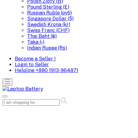
Polish Zloty (zł)
Pound Sterling (£)
Russian Ruble (руб)
Singapore Dollar ($)
Swedish Krona (kr)
Swiss Franc (CHF)
Thai Baht (฿)
Taka (৳)
Indian Rupee (Rs)
Become a Seller !
Login to Seller
Helpline
+880 1913-964871