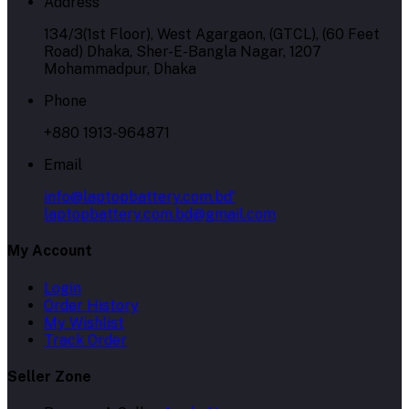
Address
134/3(1st Floor), West Agargaon, (GTCL), (60 Feet
Road) Dhaka, Sher-E-Bangla Nagar, 1207
Mohammadpur, Dhaka
Phone
+880 1913-964871
Email
info@laptopbattery.com.bd'
laptopbattery.com.bd@gmail.com
My Account
Login
Order History
My Wishlist
Track Order
Seller Zone