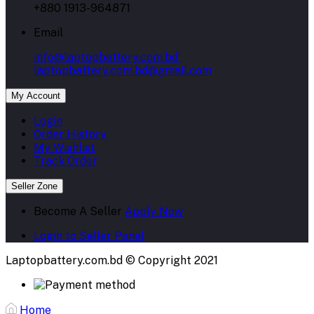
+880 1913-964871
Email
info@laptopbattery.com.bd'
laptopbattery.com.bd@gmail.com
My Account
Login
Order History
My Wishlist
Track Order
Seller Zone
Become A Seller
Apply Now
Login to Seller Panel
Laptopbattery.com.bd © Copyright 2021
Home