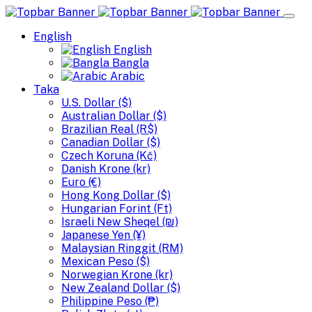
English
English
Bangla
Arabic
Taka
U.S. Dollar ($)
Australian Dollar ($)
Brazilian Real (R$)
Canadian Dollar ($)
Czech Koruna (Kč)
Danish Krone (kr)
Euro (€)
Hong Kong Dollar ($)
Hungarian Forint (Ft)
Israeli New Sheqel (₪)
Japanese Yen (¥)
Malaysian Ringgit (RM)
Mexican Peso ($)
Norwegian Krone (kr)
New Zealand Dollar ($)
Philippine Peso (₱)