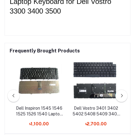
Laptop Keyboard for Dell Vostro
3300 3400 3500
Frequently Brought Products
67
Dell Inspiron 1545 1546
Dell Vostro 3401 3402
De
5-
1525 1526 1540 Laptop
5402 5408 5409 3400
N
op
Keyboard
5390 5391 7000 7390
৳1,100.00
৳2,700.00
Backlight Laptop
Keyboard