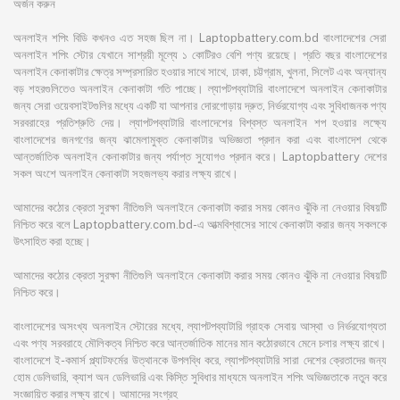
অর্জন করুন
অনলাইন শপিং বিডি কখনও এত সহজ ছিল না। Laptopbattery.com.bd বাংলাদেশের সেরা
অনলাইন শপিং স্টোর যেখানে সাশ্রয়ী মূল্যে ১ কোটিরও বেশি পণ্য রয়েছে। প্রতি বছর বাংলাদেশের
অনলাইন কেনাকাটার ক্ষেত্র সম্প্রসারিত হওয়ার সাথে সাথে, ঢাকা, চট্টগ্রাম, খুলনা, সিলেট এবং অন্যান্য
বড় শহরগুলিতেও অনলাইন কেনাকাটা গতি পাচ্ছে। ল্যাপটপব্যাটারি বাংলাদেশে অনলাইন কেনাকাটার
জন্য সেরা ওয়েবসাইটগুলির মধ্যে একটি যা আপনার দোরগোড়ায় দ্রুত, নির্ভরযোগ্য এবং সুবিধাজনক পণ্য
সরবরাহের প্রতিশ্রুতি দেয়। ল্যাপটপব্যাটারি বাংলাদেশের বিশ্বস্ত অনলাইন শপ হওয়ার লক্ষ্যে
বাংলাদেশের জনগণের জন্য ঝামেলামুক্ত কেনাকাটার অভিজ্ঞতা প্রদান করা এবং বাংলাদেশ থেকে
আন্তর্জাতিক অনলাইন কেনাকাটার জন্য পর্যাপ্ত সুযোগও প্রদান করে। Laptopbattery দেশের
সকল অংশে অনলাইন কেনাকাটা সহজলভ্য করার লক্ষ্য রাখে।
আমাদের কঠোর ক্রেতা সুরক্ষা নীতিগুলি অনলাইনে কেনাকাটা করার সময় কোনও ঝুঁকি না নেওয়ার বিষয়টি
নিশ্চিত করে বলে Laptopbattery.com.bd-এ আত্মবিশ্বাসের সাথে কেনাকাটা করার জন্য সকলকে
উৎসাহিত করা হচ্ছে।
আমাদের কঠোর ক্রেতা সুরক্ষা নীতিগুলি অনলাইনে কেনাকাটা করার সময় কোনও ঝুঁকি না নেওয়ার বিষয়টি
নিশ্চিত করে।
বাংলাদেশের অসংখ্য অনলাইন স্টোরের মধ্যে, ল্যাপটপব্যাটারি গ্রাহক সেবায় আস্থা ও নির্ভরযোগ্যতা
এবং পণ্য সরবরাহে মৌলিকত্ব নিশ্চিত করে আন্তর্জাতিক মানের মান কঠোরভাবে মেনে চলার লক্ষ্য রাখে।
বাংলাদেশে ই-কমার্স প্ল্যাটফর্মের উত্থানকে উপলব্ধি করে, ল্যাপটপব্যাটারি সারা দেশের ক্রেতাদের জন্য
হোম ডেলিভারি, ক্যাশ অন ডেলিভারি এবং কিস্তি সুবিধার মাধ্যমে অনলাইন শপিং অভিজ্ঞতাকে নতুন করে
সংজ্ঞায়িত করার লক্ষ্য রাখে। আমাদের সংগ্রহ