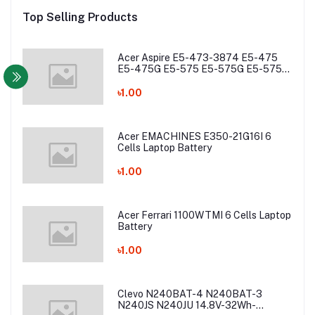
Top Selling Products
Acer Aspire E5-473-3874 E5-475
E5-475G E5-575 E5-575G E5-575T
E5-575TG E5-774 E5-774G Laptop
Battery
৳1.00
Acer EMACHINES E350-21G16I 6
Cells Laptop Battery
৳1.00
Acer Ferrari 1100WTMI 6 Cells Laptop
Battery
৳1.00
Clevo N240BAT-4 N240BAT-3
N240JS N240JU 14.8V-32Wh-