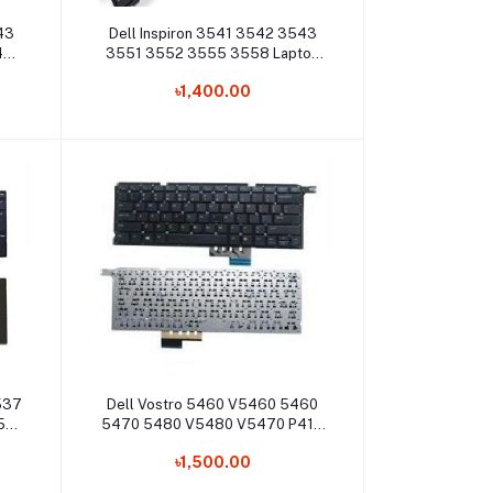
Add to cart
43
Dell Inspiron 3541 3542 3543
45
3551 3552 3555 3558 Laptop
Keyboard
৳1,400.00
Add to cart
3537
Dell Vostro 5460 V5460 5460
5R
5470 5480 V5480 V5470 P41G
top
14-5439 5480R Laptop
৳1,500.00
Keyboard