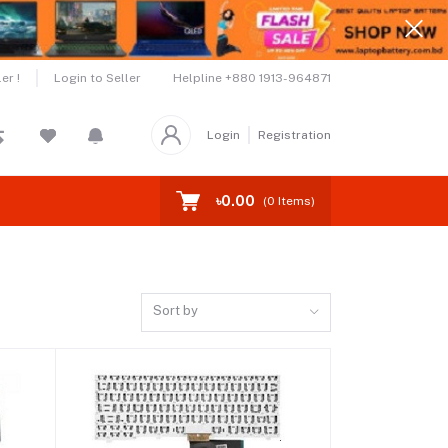
Helpline
+880 1913-964871
er !
Login to Seller
Login
Registration
৳0.00
(
0
Items)
Sort by