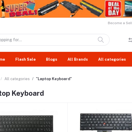
Become a Sell
me
Flash Sale
Blogs
All Brands
All categories
All categories
"Laptop Keyboard"
top Keyboard