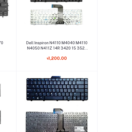
Add to cart
70
Dell Inspiron N4110 M4040 M4110
N4050 N411Z 14R 3420 15 3520
5420 7420 XPS L502X Vostro
৳1,200.00
V131 1540 2520 3450 3550
3555 Laptop Keyboard