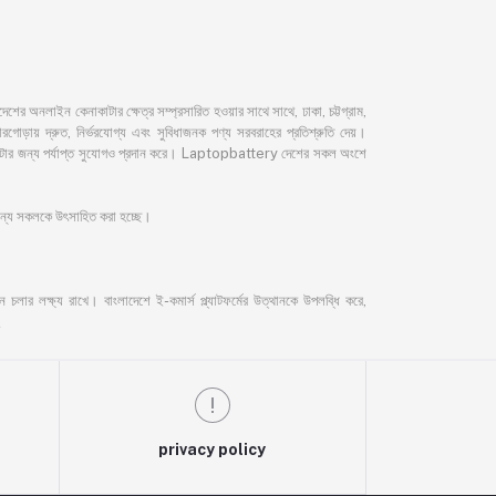
নলাইন কেনাকাটার ক্ষেত্র সম্প্রসারিত হওয়ার সাথে সাথে, ঢাকা, চট্টগ্রাম,
ড়ায় দ্রুত, নির্ভরযোগ্য এবং সুবিধাজনক পণ্য সরবরাহের প্রতিশ্রুতি দেয়।
েনাকাটার জন্য পর্যাপ্ত সুযোগও প্রদান করে। Laptopbattery দেশের সকল অংশে
 জন্য সকলকে উৎসাহিত করা হচ্ছে।
লার লক্ষ্য রাখে। বাংলাদেশে ই-কমার্স প্ল্যাটফর্মের উত্থানকে উপলব্ধি করে,
privacy policy