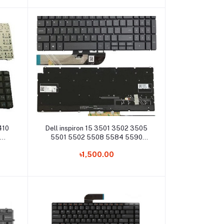
Add to cart
410
Dell inspiron 15 3501 3502 3505
5501 5502 5508 5584 5590
5593 5594 5598 Laptop
৳1,500.00
Keyboard