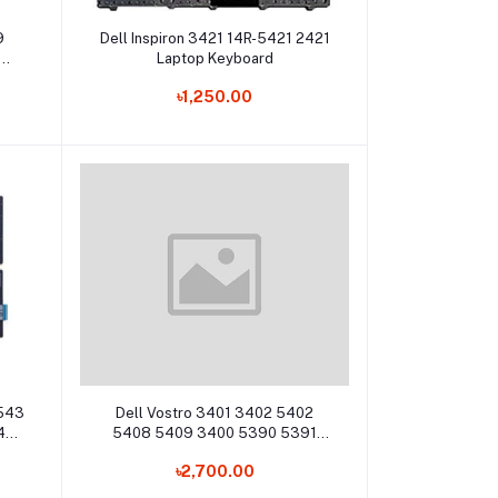
Add to cart
9
Dell Inspiron 3421 14R-5421 2421
Laptop Keyboard
৳1,250.00
Add to cart
5543
Dell Vostro 3401 3402 5402
45
5408 5409 3400 5390 5391
558
7000 7390 Backlight Laptop
৳2,700.00
Keyboard