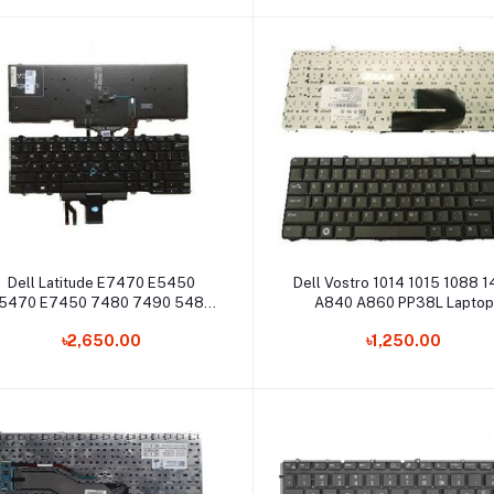
Add to cart
Add to cart
Dell Latitude E7470 E5450
Dell Vostro 1014 1015 1088 1
5470 E7450 7480 7490 5480
A840 A860 PP38L Laptop
5488 Laptop Keyboard
Keyboard
৳2,650.00
৳1,250.00