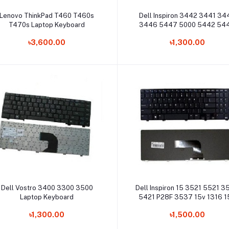
Add to cart
Add to cart
Lenovo ThinkPad T460 T460s
Dell Inspiron 3442 3441 34
T470s Laptop Keyboard
3446 5447 5000 5442 54
Laptop Keyboard
৳3,600.00
৳1,300.00
Add to cart
Add to cart
Dell Vostro 3400 3300 3500
Dell Inspiron 15 3521 5521 
Laptop Keyboard
5421 P28F 3537 15v 1316 1
3521 5528 5537 5535 Lap
৳1,300.00
৳1,500.00
Keyboard