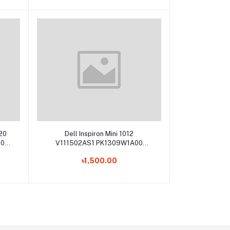
Add to cart
020
Dell Inspiron Mini 1012
30
V111502AS1 PK1309W1A00
V3272 0V3272 Laptop Keyboard
৳1,500.00