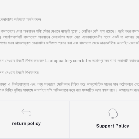
াকাটার অভিজ্ঞতা অর্জন করুন
সেরা অনলাইন শপিং স্টোর যেখানে সাশ্রয়ী মূল্যে ১ কোটিরও বেশি পণ্য রয়েছে। প্রতি বছর বাংলাদেশের অ
ল্যাপটপব্যাটারি বাংলাদেশে অনলাইন কেনাকাটার জন্য সেরা ওয়েবসাইটগুলির মধ্যে একটি যা আপনার দোরগো
ের জনগণের জন্য ঝামেলামুক্ত কেনাকাটার অভিজ্ঞতা প্রদান করা এবং বাংলাদেশ থেকে আন্তর্জাতিক অনলাইন ক
ঁকি না নেওয়ার বিষয়টি নিশ্চিত করে বলে Laptopbattery.com.bd-এ আত্মবিশ্বাসের সাথে কেনাকাটা করার
না নেওয়ার বিষয়টি নিশ্চিত করে।
আস্থা ও নির্ভরযোগ্যতা এবং পণ্য সরবরাহে মৌলিকত্ব নিশ্চিত করে আন্তর্জাতিক মানের মান কঠোরভাবে মেনে চ
এবং কিস্তি সুবিধার মাধ্যমে অনলাইন শপিং অভিজ্ঞতাকে নতুন করে সংজ্ঞায়িত করার লক্ষ্য রাখে। আমাদের সংগ্রহ
return policy
Support Policy