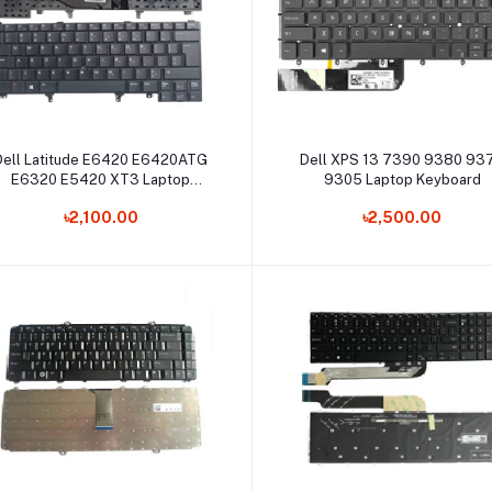
Add to cart
Add to cart
Dell Latitude E6420 E6420ATG
Dell XPS 13 7390 9380 93
E6320 E5420 XT3 Laptop
9305 Laptop Keyboard
Keyboard
৳2,100.00
৳2,500.00