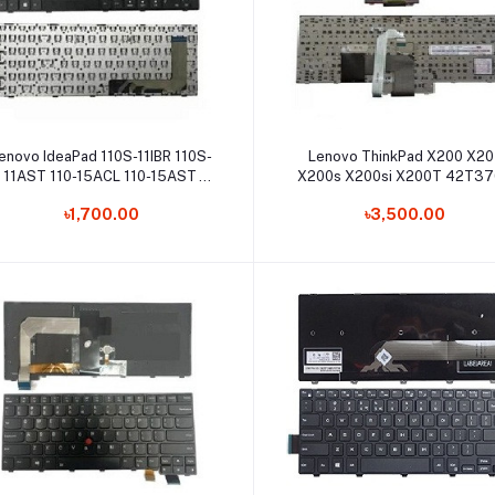
Add to cart
Add to cart
enovo IdeaPad 110S-11IBR 110S-
Lenovo ThinkPad X200 X20
11AST 110-15ACL 110-15AST
X200s X200si X200T 42T3
Laptop Keyboard
42T3737 MP-89US Lapto
৳1,700.00
৳3,500.00
Keyboard