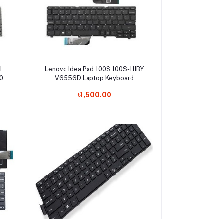
Add to cart
1
Lenovo Idea Pad 100S 100S-11IBY
704
V6556D Laptop Keyboard
p
৳1,500.00