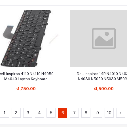
Add to cart
Add to cart
Dell Inspiron 4110 N4110 N4050
Dell Inspiron 14R N4010 N4
M4040 Laptop Keyboard
N4030 N5020 N5030 M50
M4010R Laptop Keyboard
৳1,750.00
৳1,500.00
1
2
3
4
5
6
7
8
9
10
›