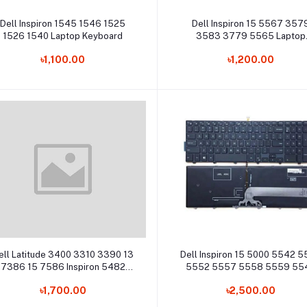
Add to cart
Add to cart
Dell Inspiron 1545 1546 1525
Dell Inspiron 15 5567 357
1526 1540 Laptop Keyboard
3583 3779 5565 Laptop
Keyboard
৳1,100.00
৳1,200.00
Add to cart
Add to cart
ell Latitude 3400 3310 3390 13
Dell Inspiron 15 5000 5542 
7386 15 7586 Inspiron 5482
5552 5557 5558 5559 55
5481 5588 Laptop Keyboard
5547 5548 i5548 i5555 i5
৳1,700.00
৳2,500.00
i5559 Laptop Keyboard