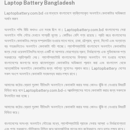
Laptop Battery Bangladesh
Laptopbattery.com.bd এর মাধ্যমে বাংলাদেশে ব্যক্তিগতকৃত অনলাইন কেনাকাটার অভিজ্ঞতা
অর্জন করুন
অনলাইন শপিং বিডি কখনও এত সহজ ছিল না। Laptopbattery.com.bd বাংলাদেশের সেরা
অনলাইন শপিং স্টোর যেখানে সাশ্রয়ী মূল্যে ১ কোটিরও বেশি পণ্য রয়েছে। প্রতি বছর বাংলাদেশের
অনলাইন কেনাকাটার ক্ষেত্র সম্প্রসারিত হওয়ার সাথে সাথে, ঢাকা, চট্টগ্রাম, খুলনা, সিলেট এবং অন্যান্য
বড় শহরগুলিতেও অনলাইন কেনাকাটা গতি পাচ্ছে। ল্যাপটপব্যাটারি বাংলাদেশে অনলাইন কেনাকাটার
জন্য সেরা ওয়েবসাইটগুলির মধ্যে একটি যা আপনার দোরগোড়ায় দ্রুত, নির্ভরযোগ্য এবং সুবিধাজনক পণ্য
সরবরাহের প্রতিশ্রুতি দেয়। ল্যাপটপব্যাটারি বাংলাদেশের বিশ্বস্ত অনলাইন শপ হওয়ার লক্ষ্যে
বাংলাদেশের জনগণের জন্য ঝামেলামুক্ত কেনাকাটার অভিজ্ঞতা প্রদান করা এবং বাংলাদেশ থেকে
আন্তর্জাতিক অনলাইন কেনাকাটার জন্য পর্যাপ্ত সুযোগও প্রদান করে। Laptopbattery দেশের
সকল অংশে অনলাইন কেনাকাটা সহজলভ্য করার লক্ষ্য রাখে।
আমাদের কঠোর ক্রেতা সুরক্ষা নীতিগুলি অনলাইনে কেনাকাটা করার সময় কোনও ঝুঁকি না নেওয়ার বিষয়টি
নিশ্চিত করে বলে Laptopbattery.com.bd-এ আত্মবিশ্বাসের সাথে কেনাকাটা করার জন্য সকলকে
উৎসাহিত করা হচ্ছে।
আমাদের কঠোর ক্রেতা সুরক্ষা নীতিগুলি অনলাইনে কেনাকাটা করার সময় কোনও ঝুঁকি না নেওয়ার বিষয়টি
নিশ্চিত করে।
বাংলাদেশের অসংখ্য অনলাইন স্টোরের মধ্যে, ল্যাপটপব্যাটারি গ্রাহক সেবায় আস্থা ও নির্ভরযোগ্যতা
এবং পণ্য সরবরাহে মৌলিকত্ব নিশ্চিত করে আন্তর্জাতিক মানের মান কঠোরভাবে মেনে চলার লক্ষ্য রাখে।