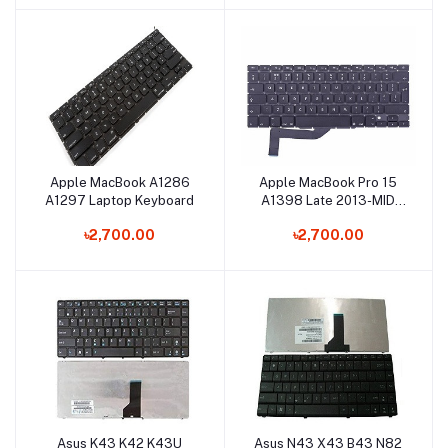
Apple MacBook A1286
Apple MacBook Pro 15
Add to cart
Add to cart
A1297 Laptop Keyboard
A1398 Late 2013-MID
2015 Laptop Keyboard
৳2,700.00
৳2,700.00
Asus K43 K42 K43U
Asus N43 X43 B43 N82
Add to cart
Add to cart