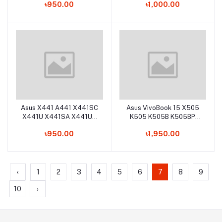
৳950.00
৳1,000.00
F80CR F80H F80L F80Q
F80S F81 F81S F81SE
F82 F82Q F83CR F83E
Laptop Keyboard
Asus X441 A441 X441SC
Asus VivoBook 15 X505
Add to cart
Add to cart
X441U X441SA X441UA
K505 K505B K505BP
X441A A441UV X441S
X506 R504Z K505
৳950.00
৳1,950.00
A441U X441N X441NA
X505B X505BA X505Z
X441NC Laptop Keyboard
X505ZA Laptop
Keyboard
‹
1
2
3
4
5
6
7
8
9
10
›