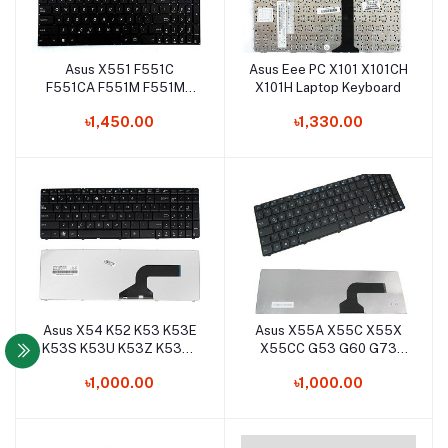
Asus X551 F551C
Asus Eee PC X101 X101CH
Add to cart
Add to cart
F551CA F551M F551MA
X101H Laptop Keyboard
X551C X551CA X551M
৳1,450.00
৳1,330.00
X551MA Laptop
Keyboard
Asus X54 K52 K53 K53E
Asus X55A X55C X55X
Add to cart
Add to cart
K53S K53U K53Z K53BY
X55CC G53 G60 G73
K52J K52F K52JK K52JB
G51 G72 X55U X55VD
৳1,000.00
৳1,000.00
K52JC K52JR K52JE
X55 Laptop Keyboard
Laptop Keyboard