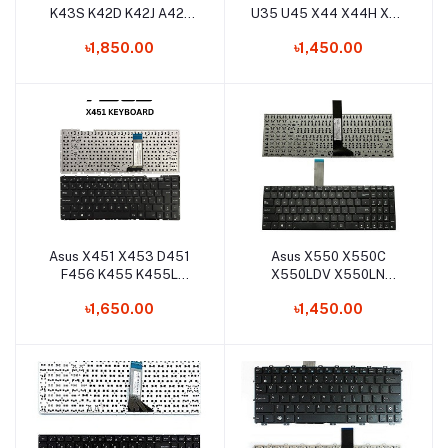
K43S K42D K42J A42J
U35 U45 X44 X44H X42
K42F A42 K43BR K43BY
Laptop Keyboard
৳1,850.00
৳1,450.00
K43E K43TA K43TK
Laptop Keyboard
Asus X451 X453 D451
Asus X550 X550C
Add to cart
Add to cart
F456 K455 K455L
X550LDV X550LN
1007CA X454 X455
X550LNV X550CA
৳1,650.00
৳1,450.00
X455LD A455 A456U
X550CC X550CL Laptop
Laptop Keyboard
Keyboard