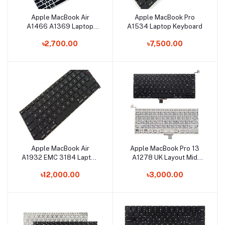
Apple MacBook Air
Apple MacBook Pro
Add to cart
Add to cart
A1466 A1369 Laptop
A1534 Laptop Keyboard
Keyboard
৳2,700.00
৳7,500.00
Apple MacBook Air
Apple MacBook Pro 13
Add to cart
Add to cart
A1932 EMC 3184 Laptop
A1278 UK Layout Mid
Keyboard
2009 Mid 2010 Early 2011
৳12,000.00
৳3,000.00
Late 2011 Mid 2012
Laptop Keyboard