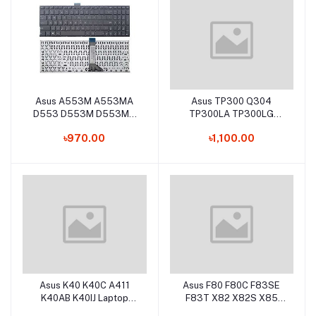
Asus A553M A553MA
Asus TP300 Q304
Add to cart
Add to cart
D553 D553M D553MA
TP300LA TP300LG
F553 F553M F553MA
TP300UA TP300L
৳970.00
৳1,100.00
X553 X553M X553MA
TP300LD Q302 Q302LA
Laptop Keyboard
Laptop Keyboard
Asus K40 K40C A411
Asus F80 F80C F83SE
Add to cart
Add to cart
K40AB K40IJ Laptop
F83T X82 X82S X85
Keyboard
X85S X88 X88S X88V