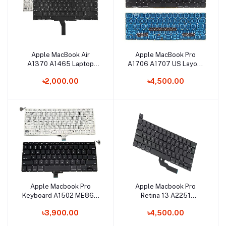
Apple MacBook Air
Apple MacBook Pro
Add to cart
Add to cart
A1370 A1465 Laptop
A1706 A1707 US Layout
Keyboard
Laptop Keyboard
৳2,000.00
৳4,500.00
Apple Macbook Pro
Apple Macbook Pro
Add to cart
Add to cart
Keyboard A1502 ME864
Retina 13 A2251
ME865 ME866 Laptop
Keyboard
৳3,900.00
৳4,500.00
Keyboard