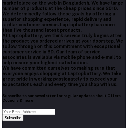
marketplace on the web in Bangladesh. We have large
number of products at the cheap prices since 2010.
We determinedly follow these goals by offering a
superior shopping experience, rapid delivery and
stellar customer service. Laptopbattery has more
than five thousand latest products.
At Laptopbattery, we think service truly begins after
the product you ordered arrives at your doorstep. We
follow through on this commitment with exceptional
customer service in BD. Our team of service
associates is available via mobile phone and e-mail to
help ensure your highest satisfaction.
We have committed ourselves to making sure that
everyone enjoys shopping at Laptopbattery. We take
great pride in working passionately to exceed your
expectations each and every time you shop with us.
Subscribe to our newsletter for regular updates about Offers,
Coupons & more
Subscribe