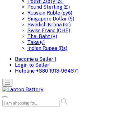
Polish Zloty (zł)
Pound Sterling (£)
Russian Ruble (руб)
Singapore Dollar ($)
Swedish Krona (kr)
Swiss Franc (CHF)
Thai Baht (฿)
Taka (৳)
Indian Rupee (Rs)
Become a Seller !
Login to Seller
Helpline
+880 1913-964871