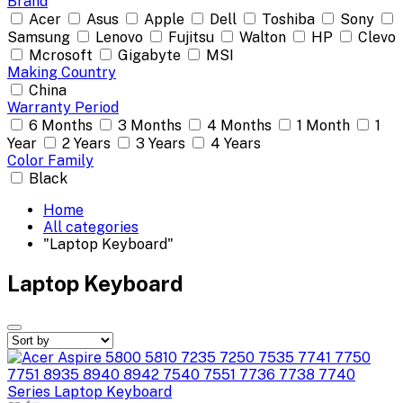
Brand
Acer
Asus
Apple
Dell
Toshiba
Sony
Samsung
Lenovo
Fujitsu
Walton
HP
Clevo
Mcrosoft
Gigabyte
MSI
Making Country
China
Warranty Period
6 Months
3 Months
4 Months
1 Month
1
Year
2 Years
3 Years
4 Years
Color Family
Black
Home
All categories
"Laptop Keyboard"
Laptop Keyboard