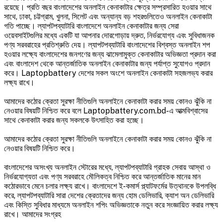
রয়েছে। প্রতি বছর বাংলাদেশের অনলাইন কেনাকাটার ক্ষেত্র সম্প্রসারিত হওয়ার সাথে
সাথে, ঢাকা, চট্টগ্রাম, খুলনা, সিলেট এবং অন্যান্য বড় শহরগুলিতেও অনলাইন কেনাকাটা
গতি পাচ্ছে। ল্যাপটপব্যাটারি বাংলাদেশে অনলাইন কেনাকাটার জন্য সেরা
ওয়েবসাইটগুলির মধ্যে একটি যা আপনার দোরগোড়ায় দ্রুত, নির্ভরযোগ্য এবং সুবিধাজনক
পণ্য সরবরাহের প্রতিশ্রুতি দেয়। ল্যাপটপব্যাটারি বাংলাদেশের বিশ্বস্ত অনলাইন শপ
হওয়ার লক্ষ্যে বাংলাদেশের জনগণের জন্য ঝামেলামুক্ত কেনাকাটার অভিজ্ঞতা প্রদান করা
এবং বাংলাদেশ থেকে আন্তর্জাতিক অনলাইন কেনাকাটার জন্য পর্যাপ্ত সুযোগও প্রদান
করে। Laptopbattery দেশের সকল অংশে অনলাইন কেনাকাটা সহজলভ্য করার
লক্ষ্য রাখে।
আমাদের কঠোর ক্রেতা সুরক্ষা নীতিগুলি অনলাইনে কেনাকাটা করার সময় কোনও ঝুঁকি না
নেওয়ার বিষয়টি নিশ্চিত করে বলে Laptopbattery.com.bd-এ আত্মবিশ্বাসের
সাথে কেনাকাটা করার জন্য সকলকে উৎসাহিত করা হচ্ছে।
আমাদের কঠোর ক্রেতা সুরক্ষা নীতিগুলি অনলাইনে কেনাকাটা করার সময় কোনও ঝুঁকি না
নেওয়ার বিষয়টি নিশ্চিত করে।
বাংলাদেশের অসংখ্য অনলাইন স্টোরের মধ্যে, ল্যাপটপব্যাটারি গ্রাহক সেবায় আস্থা ও
নির্ভরযোগ্যতা এবং পণ্য সরবরাহে মৌলিকত্ব নিশ্চিত করে আন্তর্জাতিক মানের মান
কঠোরভাবে মেনে চলার লক্ষ্য রাখে। বাংলাদেশে ই-কমার্স প্ল্যাটফর্মের উত্থানকে উপলব্ধি
করে, ল্যাপটপব্যাটারি সারা দেশের ক্রেতাদের জন্য হোম ডেলিভারি, ক্যাশ অন ডেলিভারি
এবং কিস্তি সুবিধার মাধ্যমে অনলাইন শপিং অভিজ্ঞতাকে নতুন করে সংজ্ঞায়িত করার লক্ষ্য
রাখে। আমাদের সংগ্রহ