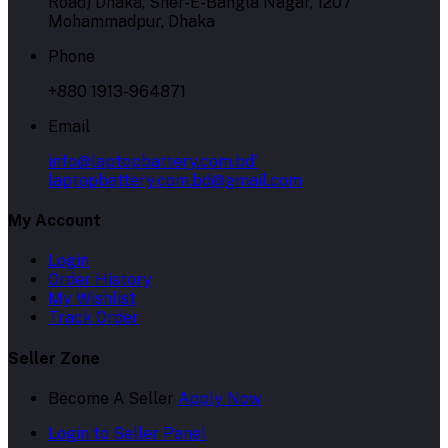
Road) Dhaka, Sher-E-Bangla Nagar, 1207
Mohammadpur, Dhaka
Phone
+880 1913-964871
Email
info@laptopbattery.com.bd'
laptopbattery.com.bd@gmail.com
My Account
Login
Order History
My Wishlist
Track Order
Seller Zone
Become A Seller
Apply Now
Login to Seller Panel