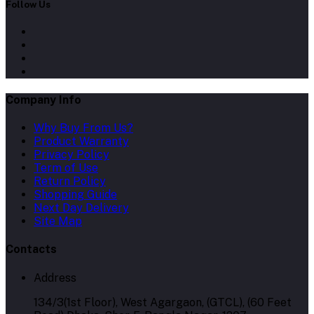
Follow Us
Company Info
Why Buy From Us?
Product Warranty
Privacy Policy
Term of Use
Return Policy
Shopping Guide
Next Day Delivery
Site Map
Contacts
Address
134/3(1st Floor), West Agargaon, (GTCL), (60 Feet