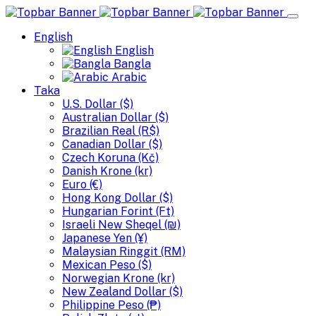
English
English
Bangla
Arabic
Taka
U.S. Dollar ($)
Australian Dollar ($)
Brazilian Real (R$)
Canadian Dollar ($)
Czech Koruna (Kč)
Danish Krone (kr)
Euro (€)
Hong Kong Dollar ($)
Hungarian Forint (Ft)
Israeli New Sheqel (₪)
Japanese Yen (¥)
Malaysian Ringgit (RM)
Mexican Peso ($)
Norwegian Krone (kr)
New Zealand Dollar ($)
Philippine Peso (₱)