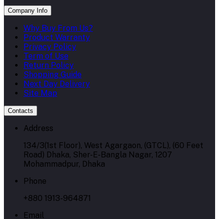
Company Info
Why Buy From Us?
Product Warranty
Privacy Policy
Term of Use
Return Policy
Shopping Guide
Next Day Delivery
Site Map
Contacts
Address
134/3(1st Floor), West Agargaon, (GTCL), (60 Feet
Road) Dhaka, Sher-E-Bangla Nagar, 1207
Mohammadpur, Dhaka
Phone
+880 1913-964871
Email