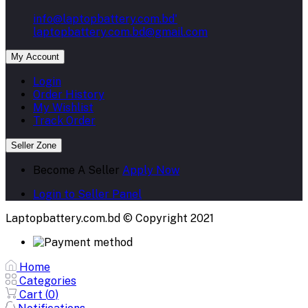
info@laptopbattery.com.bd'
laptopbattery.com.bd@gmail.com
My Account
Login
Order History
My Wishlist
Track Order
Seller Zone
Become A Seller
Apply Now
Login to Seller Panel
Laptopbattery.com.bd © Copyright 2021
Home
Categories
Cart (
0
)