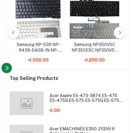
Samsung NP-539 NP-
Samsung NP350V5C
S
10
R439-DA0B-IN NP-
NP350E5C NP350V5C
R439-DU0A-CN Laptop
NP270E5G NP355E5C
৳1,500.00
৳1,200.00
Keyboard
NP355V5C NP365E5C
NP550P5C Laptop
Keyboard
Top Selling Products
Acer Aspire E5-473-3874 E5-475
E5-475G E5-575 E5-575G E5-575T
E5-575TG E5-774 E5-774G Laptop
Battery
৳1.00
Acer EMACHINES E350-21G16I 6