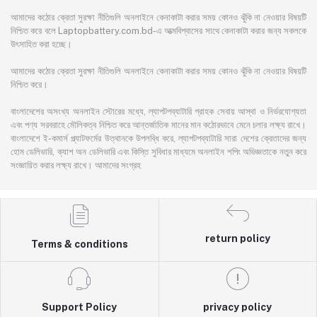
আমাদের কঠোর ক্রেতা সুরক্ষা নীতিগুলি অনলাইনে কেনাকাটা করার সময় কোনও ঝুঁকি না নেওয়ার বিষয়টি
নিশ্চিত করে বলে Laptopbattery.com.bd-এ আত্মবিশ্বাসের সাথে কেনাকাটা করার জন্য সকলকে
উৎসাহিত করা হচ্ছে।
আমাদের কঠোর ক্রেতা সুরক্ষা নীতিগুলি অনলাইনে কেনাকাটা করার সময় কোনও ঝুঁকি না নেওয়ার বিষয়টি
নিশ্চিত করে।
বাংলাদেশের অসংখ্য অনলাইন স্টোরের মধ্যে, ল্যাপটপব্যাটারি গ্রাহক সেবায় আস্থা ও নির্ভরযোগ্যতা
এবং পণ্য সরবরাহে মৌলিকত্ব নিশ্চিত করে আন্তর্জাতিক মানের মান কঠোরভাবে মেনে চলার লক্ষ্য রাখে।
বাংলাদেশে ই-কমার্স প্ল্যাটফর্মের উত্থানকে উপলব্ধি করে, ল্যাপটপব্যাটারি সারা দেশের ক্রেতাদের জন্য
হোম ডেলিভারি, ক্যাশ অন ডেলিভারি এবং কিস্তি সুবিধার মাধ্যমে অনলাইন শপিং অভিজ্ঞতাকে নতুন করে
সংজ্ঞায়িত করার লক্ষ্য রাখে। আমাদের সংগ্রহ
return policy
Terms & conditions
Support Policy
privacy policy