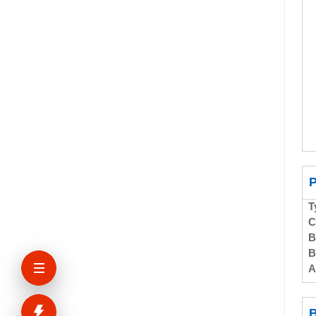
P
T
C
B
B
A
B