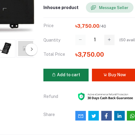
Inhouse product
Message Seller
Price
৳3,750.00
/40
(
60
avail
Quantity
৳3,750.00
Total Price
Add to cart
Buy Now
Refund
Share