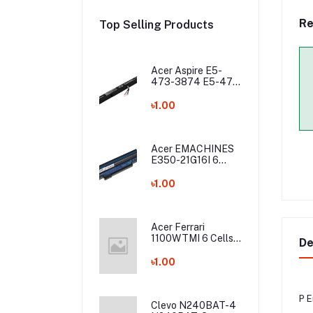
Re
Top Selling Products
Acer Aspire E5-
473-3874 E5-475
E5-475G E5-575
E5-575G E5-575T
৳1.00
E5-575TG E5-774
E5-774G Laptop
Battery
Acer EMACHINES
E350-21G16I 6
Cells Laptop
Battery
৳1.00
Acer Ferrari
1100WTMI 6 Cells
De
Laptop Battery
৳1.00
P 
Clevo N240BAT-4