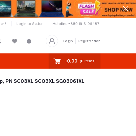
Helpline
+880 1913-964871
er !
Login to Seller
Login
Registration
৳0.00
(
0
Items)
ptop, PN SG03XL SGO3XL SG03061XL