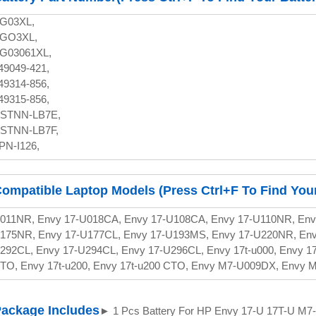
G03XL,
GO3XL,
G03061XL,
49049-421,
49314-856,
49315-856,
STNN-LB7E,
STNN-LB7F,
PN-I126,
ompatible Laptop Models (Press Ctrl+F To Find You
011NR, Envy 17-U018CA, Envy 17-U108CA, Envy 17-U110NR, Env
175NR, Envy 17-U177CL, Envy 17-U193MS, Envy 17-U220NR, Env
292CL, Envy 17-U294CL, Envy 17-U296CL, Envy 17t-u000, Envy 17
TO, Envy 17t-u200, Envy 17t-u200 CTO, Envy M7-U009DX, Envy 
ackage Includes
► 1 Pcs Battery For HP Envy 17-U 17T-U M7-