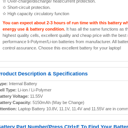
✫ Over-charge/discharge/ heat/current protection.
✫ Short-circuit protection.
✫ High capacity circulatory function
You can expect about 2-3 hours of run time with this battery 
energy use & battery condition.
It has all the same functions as t
highest quality cells, excellent quality and cheap price with the best
performance li-Polymer/Li-ion batteries from manufacturer. All batter
control assurance. Choose this excellent battery for your laptop!
roduct Description & Specifications
ype:
Internal Battery
ell Type:
Li-ion / Li-Polymer
attery Voltage:
11.55V
attery Capacity:
5150mAh (May be Change)
ttention:
Laptop Battery 10.8V, 11.1V, 11.4V and 11.55V are in com
attery Part Number(Press Ctrl+F To Find Your Batter