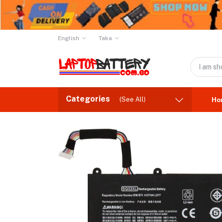
English
Taka
Categories
(See All)
Ho