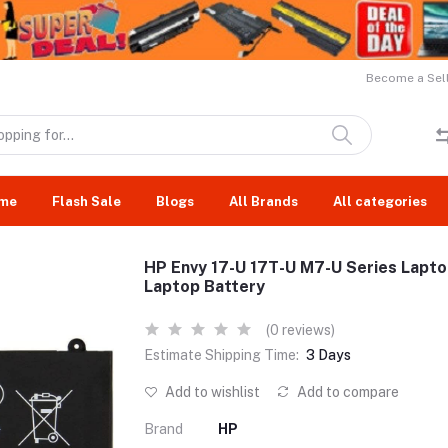
Become a Sell
me
Flash Sale
Blogs
All Brands
All categories
HP Envy 17-U 17T-U M7-U Series La
Laptop Battery
(0 reviews)
Estimate Shipping Time:
3 Days
Add to wishlist
Add to compare
Brand
HP