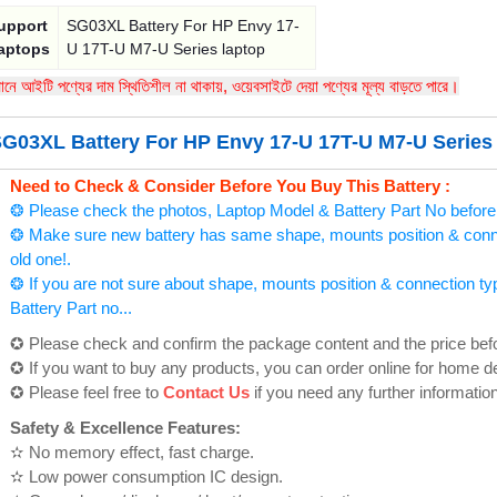
upport
SG03XL Battery For HP Envy 17-
aptops
U 17T-U M7-U Series laptop
তমানে আইটি পণ্যের দাম স্থিতিশীল না থাকায়, ওয়েবসাইটে দেয়া পণ্যের মূল্য বাড়তে পারে।
G03XL Battery For HP Envy 17-U 17T-U M7-U Series 
Need to Check & Consider Before You Buy This Battery :
❂ Please check the photos, Laptop Model & Battery Part No before
❂ Make sure new battery has same shape, mounts position & connec
old one!.
❂ If you are not sure about shape, mounts position & connection ty
Battery Part no...
✪ Please check and confirm the package content and the price befor
✪ If you want to buy any products, you can order online for home del
✪ Please feel free to
Contact Us
if you need any further information
Safety & Excellence Features:
✫ No memory effect, fast charge.
✫ Low power consumption IC design.