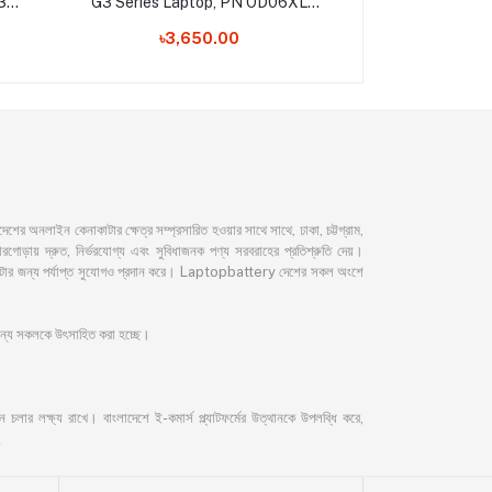
3
G3 Series Laptop, PN OD06XL
OD06 0D06XL Laptop Battery
৳3,650.00
নলাইন কেনাকাটার ক্ষেত্র সম্প্রসারিত হওয়ার সাথে সাথে, ঢাকা, চট্টগ্রাম,
ড়ায় দ্রুত, নির্ভরযোগ্য এবং সুবিধাজনক পণ্য সরবরাহের প্রতিশ্রুতি দেয়।
েনাকাটার জন্য পর্যাপ্ত সুযোগও প্রদান করে। Laptopbattery দেশের সকল অংশে
 জন্য সকলকে উৎসাহিত করা হচ্ছে।
লার লক্ষ্য রাখে। বাংলাদেশে ই-কমার্স প্ল্যাটফর্মের উত্থানকে উপলব্ধি করে,