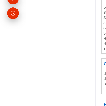
S
S
S
8
8
8
H
H
T
C
U
U
U
C
P