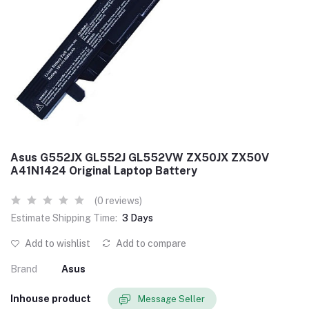
Asus G552JX GL552J GL552VW ZX50JX ZX50V
A41N1424 Original Laptop Battery
(0 reviews)
Estimate Shipping Time:
3 Days
Add to wishlist
Add to compare
Brand
Asus
Inhouse product
Message Seller