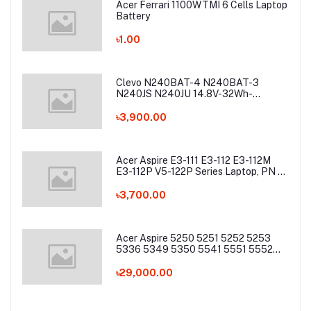
Acer Ferrari 1100WTMI 6 Cells Laptop
Battery
৳1.00
Clevo N240BAT-4 N240BAT-3
N240JS N240JU 14.8V-32Wh-
2200mAh Laptop Battery
৳3,900.00
Acer Aspire E3-111 E3-112 E3-112M
E3-112P V5-122P Series Laptop, PN -
AC13C34 Laptop Battery
৳3,700.00
Acer Aspire 5250 5251 5252 5253
5336 5349 5350 5541 5551 5552
5560 5733 5736 5741Z 5742 5744
5745 5749 5750 5755 5760 7251
৳29,000.00
7340 7551 7552 7560 7741 7750
7751 Series Laptop Battery