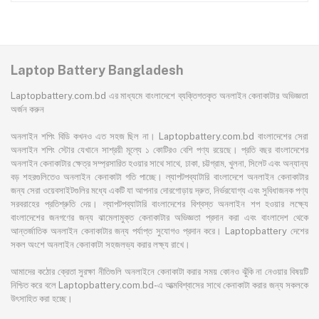
Laptop Battery Bangladesh
Laptopbattery.com.bd এর মাধ্যমে বাংলাদেশে ব্যক্তিগতকৃত অনলাইন কেনাকাটার অভিজ্ঞতা
অর্জন করুন
অনলাইন শপিং বিডি কখনও এত সহজ ছিল না। Laptopbattery.com.bd বাংলাদেশের সেরা
অনলাইন শপিং স্টোর যেখানে সাশ্রয়ী মূল্যে ১ কোটিরও বেশি পণ্য রয়েছে। প্রতি বছর বাংলাদেশের
অনলাইন কেনাকাটার ক্ষেত্র সম্প্রসারিত হওয়ার সাথে সাথে, ঢাকা, চট্টগ্রাম, খুলনা, সিলেট এবং অন্যান্য
বড় শহরগুলিতেও অনলাইন কেনাকাটা গতি পাচ্ছে। ল্যাপটপব্যাটারি বাংলাদেশে অনলাইন কেনাকাটার
জন্য সেরা ওয়েবসাইটগুলির মধ্যে একটি যা আপনার দোরগোড়ায় দ্রুত, নির্ভরযোগ্য এবং সুবিধাজনক পণ্য
সরবরাহের প্রতিশ্রুতি দেয়। ল্যাপটপব্যাটারি বাংলাদেশের বিশ্বস্ত অনলাইন শপ হওয়ার লক্ষ্যে
বাংলাদেশের জনগণের জন্য ঝামেলামুক্ত কেনাকাটার অভিজ্ঞতা প্রদান করা এবং বাংলাদেশ থেকে
আন্তর্জাতিক অনলাইন কেনাকাটার জন্য পর্যাপ্ত সুযোগও প্রদান করে। Laptopbattery দেশের
সকল অংশে অনলাইন কেনাকাটা সহজলভ্য করার লক্ষ্য রাখে।
আমাদের কঠোর ক্রেতা সুরক্ষা নীতিগুলি অনলাইনে কেনাকাটা করার সময় কোনও ঝুঁকি না নেওয়ার বিষয়টি
নিশ্চিত করে বলে Laptopbattery.com.bd-এ আত্মবিশ্বাসের সাথে কেনাকাটা করার জন্য সকলকে
উৎসাহিত করা হচ্ছে।