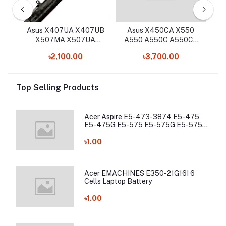
0FN
Asus X407UA X407UB
Asus X450CA X550
X507MA X507UA
A550 A550C A550Ca
R507MA F407UA
A550Cc A550L A550La
G
৳2,100.00
৳3,700.00
N
A31N1719 Laptop
Laptop Battery
N7
Battery
top
Top Selling Products
Acer Aspire E5-473-3874 E5-475
E5-475G E5-575 E5-575G E5-575T
E5-575TG E5-774 E5-774G Laptop
Battery
৳1.00
Acer EMACHINES E350-21G16I 6
Cells Laptop Battery
৳1.00