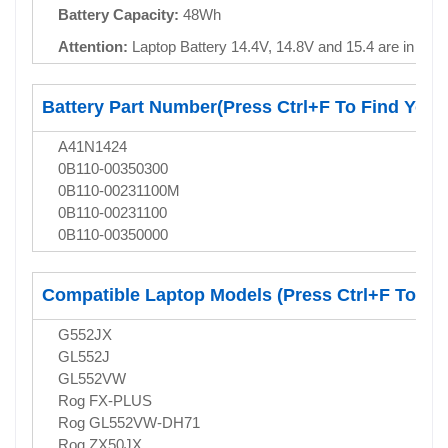
Battery Capacity:
48Wh
Attention:
Laptop Battery 14.4V, 14.8V and 15.4 are in co
Battery Part Number(Press Ctrl+F To Find Your 
A41N1424
0B110-00350300
0B110-00231100M
0B110-00231100
0B110-00350000
Compatible Laptop Models (Press Ctrl+F To Fi
G552JX
GL552J
GL552VW
Rog FX-PLUS
Rog GL552VW-DH71
Rog ZX50JX