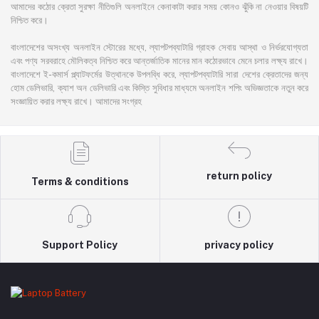
আমাদের কঠোর ক্রেতা সুরক্ষা নীতিগুলি অনলাইনে কেনাকাটা করার সময় কোনও ঝুঁকি না নেওয়ার বিষয়টি
নিশ্চিত করে।
বাংলাদেশের অসংখ্য অনলাইন স্টোরের মধ্যে, ল্যাপটপব্যাটারি গ্রাহক সেবায় আস্থা ও নির্ভরযোগ্যতা
এবং পণ্য সরবরাহে মৌলিকত্ব নিশ্চিত করে আন্তর্জাতিক মানের মান কঠোরভাবে মেনে চলার লক্ষ্য রাখে।
বাংলাদেশে ই-কমার্স প্ল্যাটফর্মের উত্থানকে উপলব্ধি করে, ল্যাপটপব্যাটারি সারা দেশের ক্রেতাদের জন্য
হোম ডেলিভারি, ক্যাশ অন ডেলিভারি এবং কিস্তি সুবিধার মাধ্যমে অনলাইন শপিং অভিজ্ঞতাকে নতুন করে
সংজ্ঞায়িত করার লক্ষ্য রাখে। আমাদের সংগ্রহ
return policy
Terms & conditions
Support Policy
privacy policy